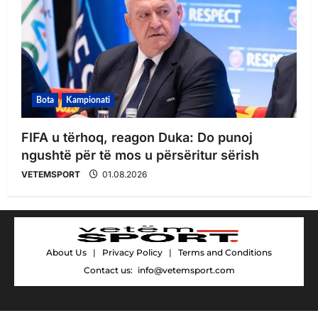
Bota
Kampionati
FIFA u tërhoq, reagon Duka: Do punoj
ngushtë për të mos u përsëritur sërish
VETEMSPORT
01.08.2026
About Us
|
Privacy Policy
|
Terms and Conditions
Contact us:
info@vetemsport.com
by AF themes.