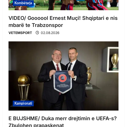
Kombëtarja
VIDEO/ Goooool Ernest Muçi! Shqiptari e nis
mbarë te Trabzonspor
VETEMSPORT
02.08.2026
Kampionati
E BUJSHME/ Duka merr drejtimin e UEFA-s?
Zbulohen prapaskenat