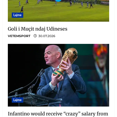
Lajme
Goli i Muçit ndaj Udineses
VETEMSPORT
30.07.2026
Lajme
Infantino would receive “crazy” salary from