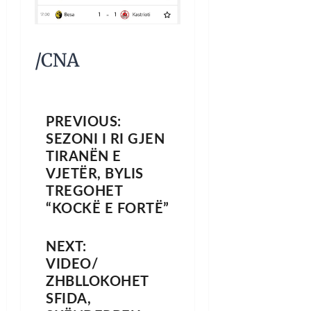
/CNA
PREVIOUS:
SEZONI I RI GJEN
TIRANËN E
VJETËR, BYLIS
TREGOHET
“KOCKË E FORTË”
NEXT:
VIDEO/
ZHBLLOKOHET
SFIDA,