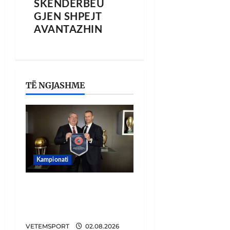
SKËNDERBEU
GJEN SHPEJT
AVANTAZHIN
TË NGJASHME
Kampionati
E BUJSHME/ Duka merr
drejtimin e UEFA-s?
Zbulohen prapaskenat
VETEMSPORT
02.08.2026