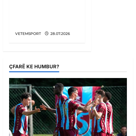
Penalltitë eliminojnë
Egnatian, zbulohet
kundërshtari në Europa
League
VETEMSPORT
28.07.2026
ÇFARË KE HUMBUR?