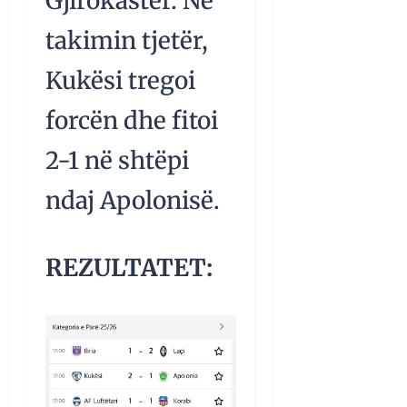
Gjirokastër. Në
takimin tjetër,
Kukësi tregoi
forcën dhe fitoi
2-1 në shtëpi
ndaj Apolonisë.
REZULTATET: