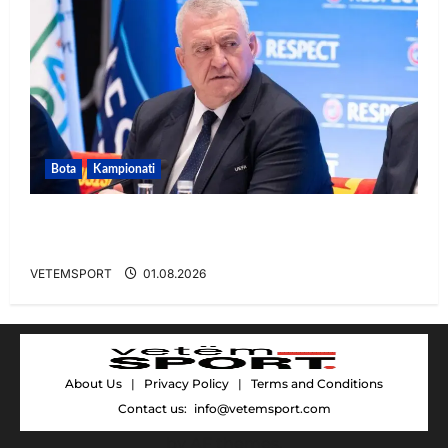
Bota
Kampionati
FIFA u tërhoq, reagon Duka: Do punoj
ngushtë për të mos u përsëritur sërish
VETEMSPORT
01.08.2026
About Us
|
Privacy Policy
|
Terms and Conditions
Contact us:
info@vetemsport.com
by AF themes.