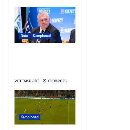
Bota
Kampionati
FIFA u tërhoq, reagon
Duka: Do punoj
ngushtë për të mos u
përsëritur sërish
VETEMSPORT
01.08.2026
Kampionati