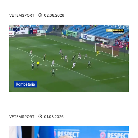
Zbulohen prapaskenat
VETEMSPORT
02.08.2026
Kombëtarja
VIDEO/ Gafë qesharake dhe gol, Daku nuk
ndalet në Rusi
VETEMSPORT
01.08.2026