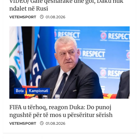
VIDEO/ Gafë qesharake dhe gol, Daku nuk
ndalet në Rusi
VETEMSPORT
01.08.2026
Bota
Kampionati
FIFA u tërhoq, reagon Duka: Do punoj
ngushtë për të mos u përsëritur sërish
VETEMSPORT
01.08.2026