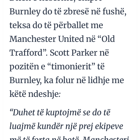
Burnley do të zbresë në fushë,
teksa do të përballet me
Manchester United në “Old
Trafford”. Scott Parker në
pozitën e “timonierit” të
Burnley, ka folur në lidhje me
këtë ndeshje
:
“Duhet të kuptojmë se do të
luajmë kundër një prej ekipeve
më të forta në botë. Manchesteri