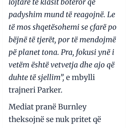
lojtarë të klasit botëror që
padyshim mund të reagojnë. Le
të mos shqetësohemi se çfarë po
bëjnë të tjerët, por të mendojmë
pë planet tona. Pra, fokusi ynë i
vetëm është vetvetja dhe ajo që
duhte të sjellim”,
e mbylli
trajneri Parker.
Mediat pranë Burnley
theksojnë se nuk pritet që