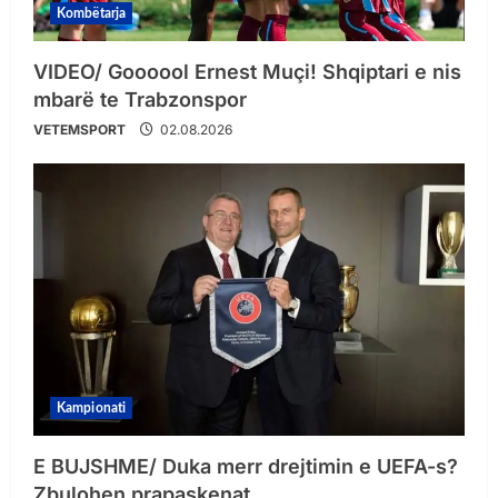
Kombëtarja
VIDEO/ Goooool Ernest Muçi! Shqiptari e nis
mbarë te Trabzonspor
VETEMSPORT
02.08.2026
Kampionati
E BUJSHME/ Duka merr drejtimin e UEFA-s?
Zbulohen prapaskenat