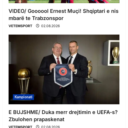
VIDEO/ Goooool Ernest Muçi! Shqiptari e nis
mbarë te Trabzonspor
VETEMSPORT
02.08.2026
Kampionati
E BUJSHME/ Duka merr drejtimin e UEFA-s?
Zbulohen prapaskenat
VETEMSPORT
02.08.2026