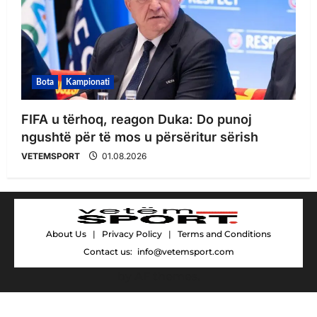
Bota
Kampionati
FIFA u tërhoq, reagon Duka: Do punoj
ngushtë për të mos u përsëritur sërish
VETEMSPORT
01.08.2026
About Us
|
Privacy Policy
|
Terms and Conditions
Contact us:
info@vetemsport.com
by AF themes.