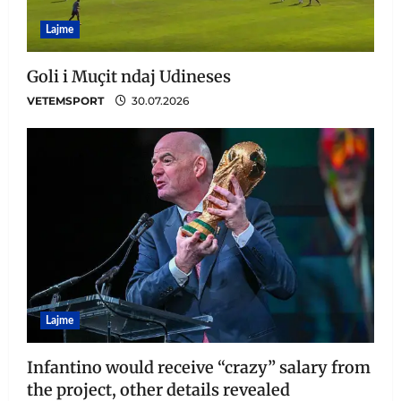
Lajme
Goli i Muçit ndaj Udineses
VETEMSPORT
30.07.2026
Lajme
Infantino would receive “crazy” salary from
the project, other details revealed