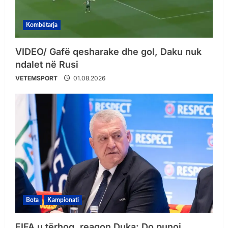
Kombëtarja
VIDEO/ Gafë qesharake dhe gol, Daku nuk
ndalet në Rusi
VETEMSPORT
01.08.2026
Bota
Kampionati
FIFA u tërhoq, reagon Duka: Do punoj