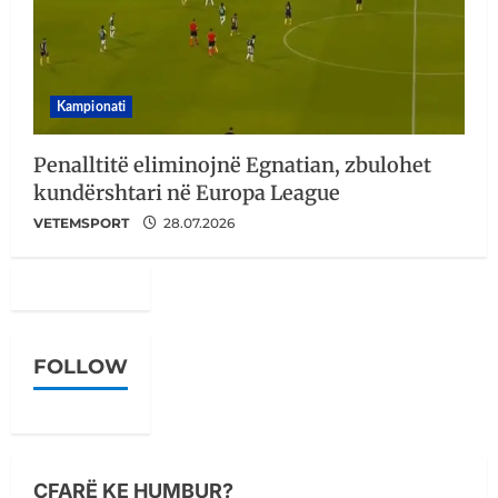
Kampionati
Penalltitë eliminojnë Egnatian, zbulohet
kundërshtari në Europa League
VETEMSPORT
28.07.2026
FOLLOW
ÇFARË KE HUMBUR?