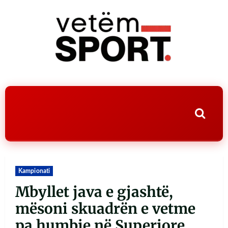
Kampionati
Mbyllet java e gjashtë,
mësoni skuadrën e vetme
pa humbje në Superiore