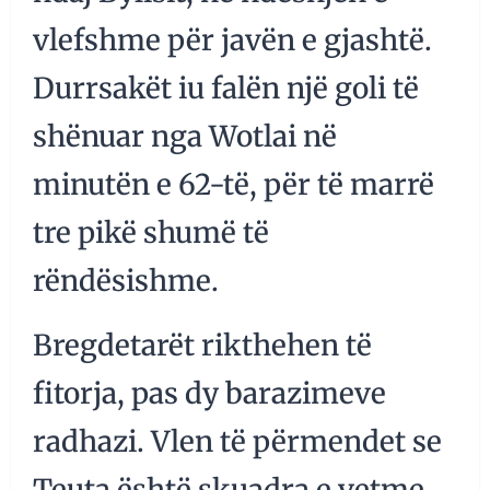
vlefshme për javën e gjashtë.
Durrsakët iu falën një goli të
shënuar nga Wotlai në
minutën e 62-të, për të marrë
tre pikë shumë të
rëndësishme.
Bregdetarët rikthehen të
fitorja, pas dy barazimeve
radhazi. Vlen të përmendet se
Teuta është skuadra e vetme