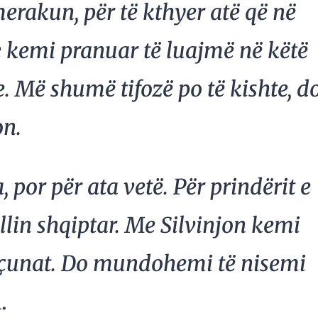
merakun, për të kthyer atë që në
 kemi pranuar të luajmë në këtë
e. Më shumë tifozë po të kishte, d
on.
 por për ata vetë. Për prindërit e
ullin shqiptar. Me Silvinjon kemi
m çunat. Do mundohemi të nisemi
.