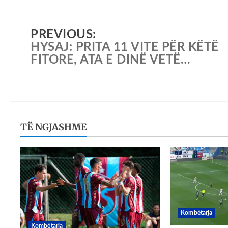
PREVIOUS:
HYSAJ: PRITA 11 VITE PËR KËTË
FITORE, ATA E DINË VETË…
TË NGJASHME
Kombëtarja
Kombëtarja