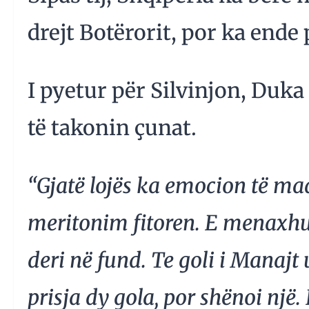
drejt Botërorit, por ka ende
I pyetur për Silvinjon, Duka 
të takonin çunat.
“Gjatë lojës ka emocion të ma
meritonim fitoren. E menaxh
deri në fund. Te goli i Manajt
prisja dy gola, por shënoi një.