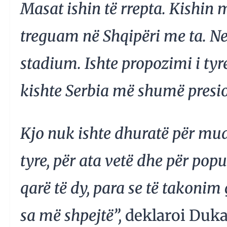
Masat ishin të rrepta. Kishin 
treguam në Shqipëri me ta. Ne
stadium. Ishte propozimi i tyr
kishte Serbia më shumë presi
Kjo nuk ishte dhuratë për mua,
tyre, për ata vetë dhe për pop
qarë të dy, para se të takoni
sa më shpejtë”,
deklaroi Duka