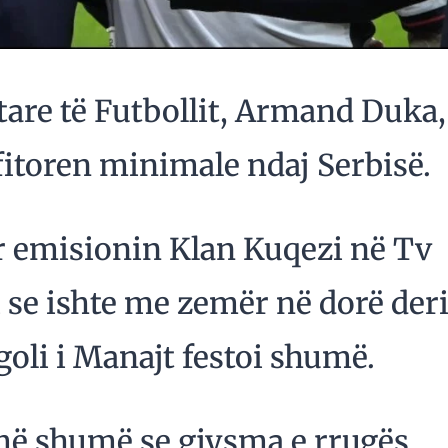
tare të Futbollit, Armand Duka,
fitoren minimale ndaj Serbisë.
 emisionin Klan Kuqezi në Tv
i se ishte me zemër në dorë der
goli i Manajt festoi shumë.
ë më shumë se gjysma e rrugës