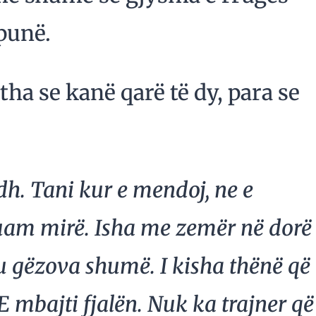
 punë.
tha se kanë qarë të dy, para se
dh. Tani kur e mendoj, ne e
uam mirë. Isha me zemër në dorë
 u gëzova shumë. I kisha thënë që
 E mbajti fjalën. Nuk ka trajner që