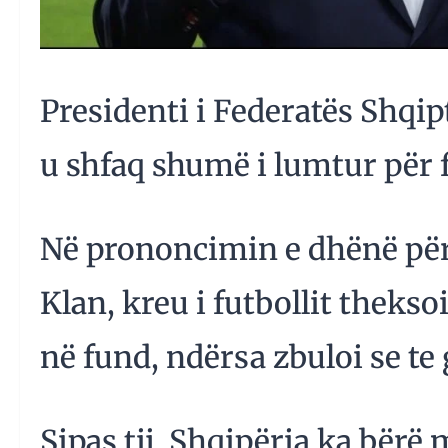
Presidenti i Federatës Shqip
u shfaq shumë i lumtur për 
Në prononcimin e dhënë për
Klan, kreu i futbollit thekso
në fund, ndërsa zbuloi se te 
Sipas tij, Shqipëria ka bër