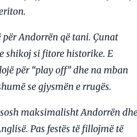
eriton.
 për Andorrën që tani. Çunat
 shikoj si fitore historike. E
 lojë për “play off” dhe na mban
shumë se gjysmën e rrugës.
rësosh maksimalisht Andorrën dh
nglisë. Pas festës të fillojmë të