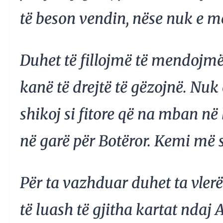
të beson vendin, nëse nuk e m
Duhet të fillojmë të mendojmë
kanë të drejtë të gëzojnë. Nuk e
shikoj si fitore që na mban në
në garë për Botëror. Kemi më 
Për ta vazhduar duhet ta vle
të luash të gjitha kartat ndaj A