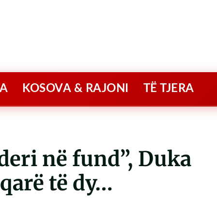
A
KOSOVA & RAJONI
TË TJERA
deri në fund”, Duka
 qarë të dy…