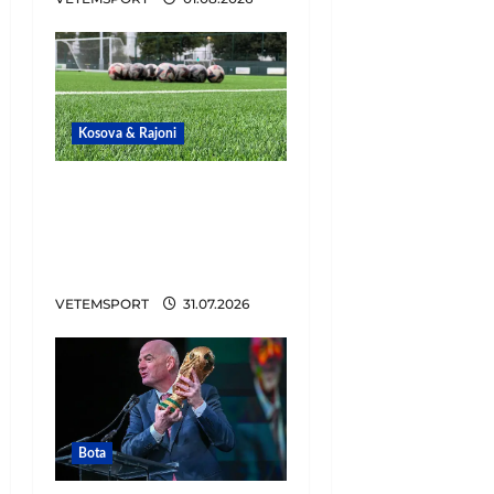
Kosova & Rajoni
“Tronditen”
kampionët, klubi
shqiptar mbetet pa
trajner
VETEMSPORT
31.07.2026
Bota