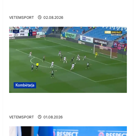
E BUJSHME/ Duka merr drejtimin e UEFA-s?
Zbulohen prapaskenat
VETEMSPORT
02.08.2026
Kombëtarja
VIDEO/ Gafë qesharake dhe gol, Daku nuk
ndalet në Rusi
VETEMSPORT
01.08.2026