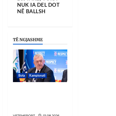
NUK IA DEL DOT
NË BALLSH
TË NGJASHME
Bota
Kampionati
FIFA u tërhoq, reagon
Duka: Do punoj
ngushtë për të mos u
përsëritur sërish
VETEMSPORT
01.08.2026