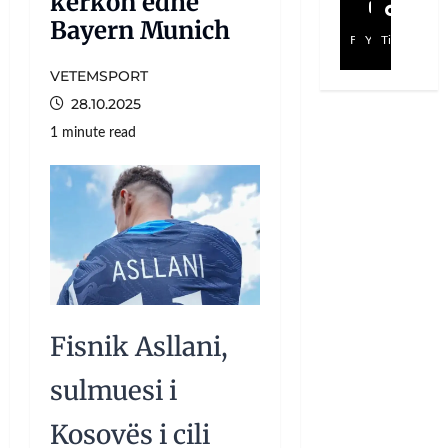
kërkon edhe
Bayern Munich
Facebook
YouTube
TikTok
VETEMSPORT
28.10.2025
1 minute read
Fisnik Asllani,
sulmuesi i
Kosovës i cili