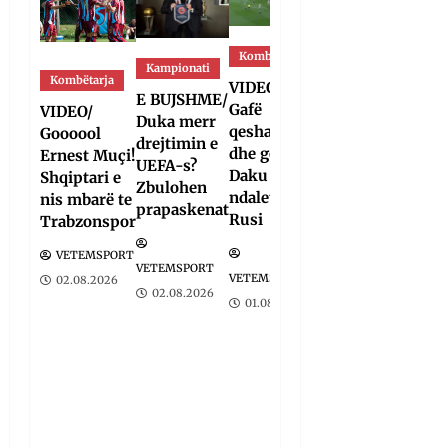
Kombëtarja
Bota
Kampionati
Kombëtarja
Kampionati
VIDEO/
E BUJSHME/
Gafë
VIDEO/
FIFA u
Duka merr
qesharake
Goooool
tërhoq,
drejtimin e
dhe gol,
Ernest Muçi!
reagon
UEFA-s?
Daku nuk
Shqiptari e
Duka: Do
Zbulohen
ndalet në
nis mbarë te
punoj
prapaskenat
Rusi
Trabzonspor
ngushtë
për të mos
VETEMSPORT
u
VETEMSPORT
VETEMSPORT
02.08.2026
përsëritur
02.08.2026
01.08.2026
sërish
VETEMSPORT
01.08.2026