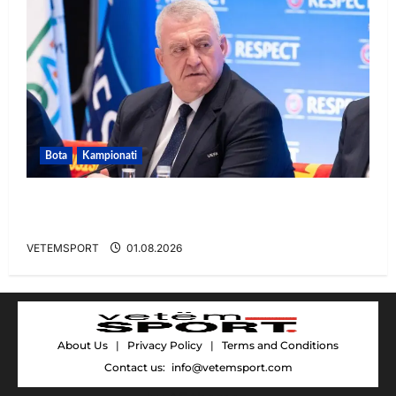
Bota
Kampionati
FIFA u tërhoq, reagon Duka: Do punoj
ngushtë për të mos u përsëritur sërish
VETEMSPORT
01.08.2026
About Us
|
Privacy Policy
|
Terms and Conditions
Contact us:
info@vetemsport.com