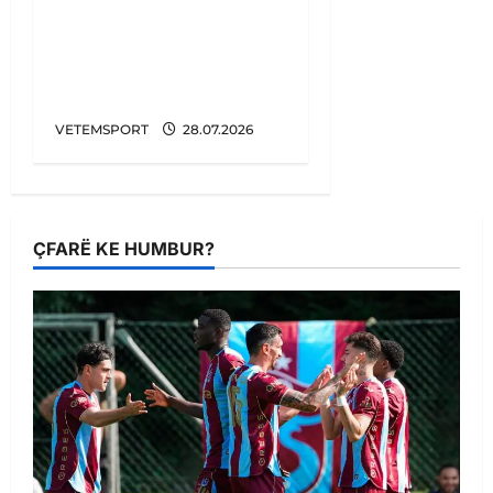
Tronditet futbolli,
zbulohet plani i
Infantinos. Lidhje me
Trump për të shitur…
VETEMSPORT
28.07.2026
ÇFARË KE HUMBUR?