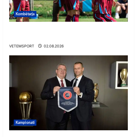
Kombëtarja
VIDEO/ Goooool Ernest Muçi! Shqiptari e nis
mbarë te Trabzonspor
VETEMSPORT
02.08.2026
Kampionati