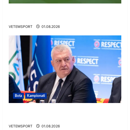
VIDEO/ Gafë qesharake dhe gol, Daku nuk
ndalet në Rusi
VETEMSPORT
01.08.2026
Bota
Kampionati
FIFA u tërhoq, reagon Duka: Do punoj
ngushtë për të mos u përsëritur sërish
VETEMSPORT
01.08.2026