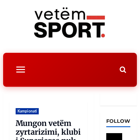
Kampionati
FOLLOW
Mungon vetëm
zyrtarizimi, klubi