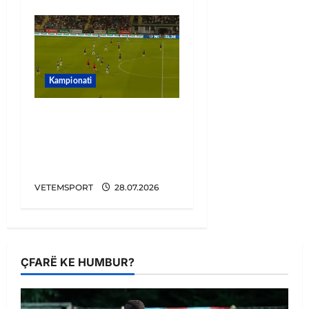
Kampionati
Penalltitë eliminojnë
Egnatian, zbulohet
kundërshtari në Europa
League
VETEMSPORT
28.07.2026
ÇFARË KE HUMBUR?