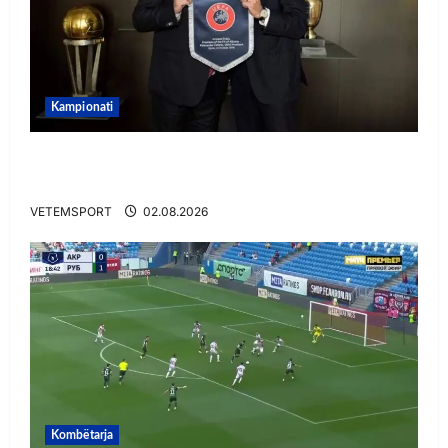
Kampionati
E BUJSHME/ Duka merr drejtimin e UEFA-s?
Zbulohen prapaskenat
VETEMSPORT
02.08.2026
Kombëtarja