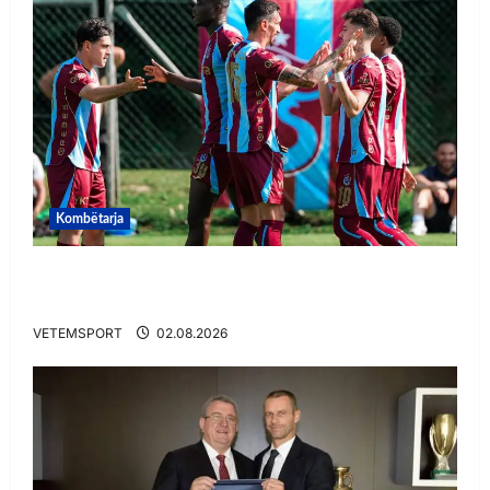
Kombëtarja
VIDEO/ Goooool Ernest Muçi! Shqiptari e nis
mbarë te Trabzonspor
VETEMSPORT
02.08.2026