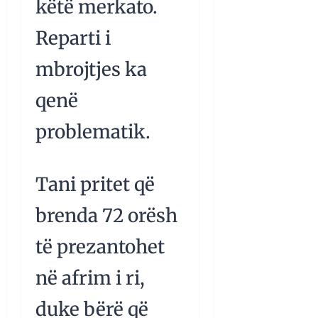
këtë merkato.
Reparti i
mbrojtjes ka
qenë
problematik.
Tani pritet që
brenda 72 orësh
të prezantohet
në afrim i ri,
duke bërë që