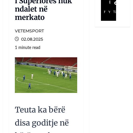
i Superiores nuk
ndalet në
Facebook
YouTube
TikTok
merkato
VETEMSPORT
02.08.2025
1 minute read
Teuta ka bërë
disa goditje në