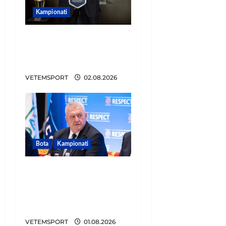
Kampionati
E BUJSHME/ Duka merr
drejtimin e UEFA-s?
Zbulohen prapaskenat
VETEMSPORT
02.08.2026
Bota
Kampionati
FIFA u tërhoq, reagon
Duka: Do punoj
ngushtë për të mos u
përsëritur sërish
VETEMSPORT
01.08.2026