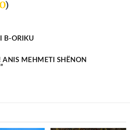
O
)
I B-ORIKU
! ANIS MEHMETI SHËNON
”