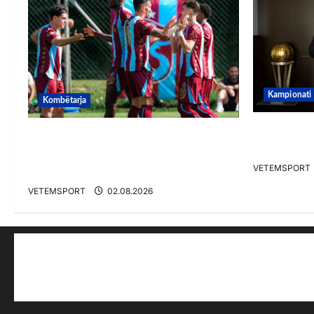
Kampionati
Kombëtarja
E BUJSHME
VIDEO/ Goooool Ernest Muçi!
e UEFA-s?
Shqiptari e nis mbarë te
VETEMSPORT
Trabzonspor
VETEMSPORT
02.08.2026