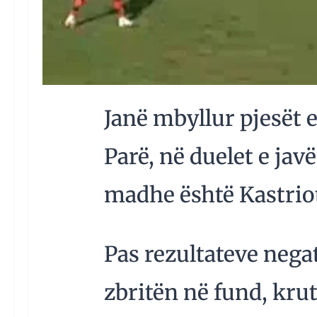
Janë mbyllur pjesët 
Parë, në duelet e javë
madhe është Kastriot
Pas rezultateve negat
zbritën në fund, krut