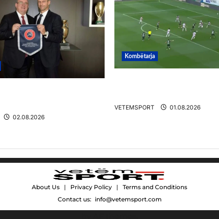
Kombëtarja
VIDEO/ Gafë qesharake 
/ Duka merr drejtimin
Daku nuk ndalet në Rusi
 Zbulohen prapaskenat
VETEMSPORT
01.08.2026
02.08.2026
About Us
|
Privacy Policy
|
Terms and Conditions
Contact us:
info@vetemsport.com
by AF themes.