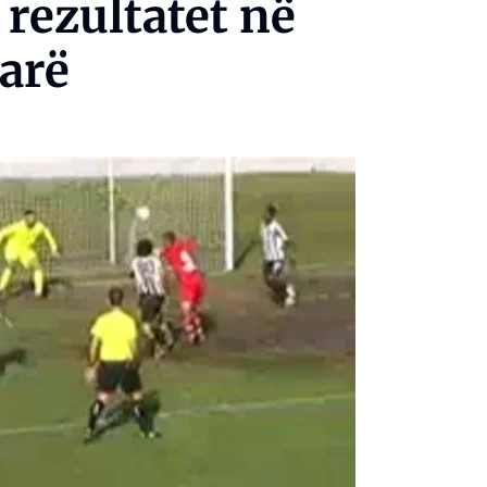
 rezultatet në
arë