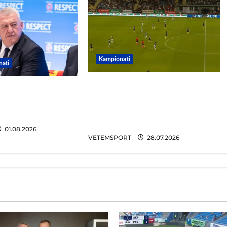
Kampionati
ati
Penalltitë eliminojnë
oq, reagon Duka:
Egnatian, zbulohet
ushtë për të mos
kundërshtari në Europa
 sërish
League
01.08.2026
VETEMSPORT
28.07.2026