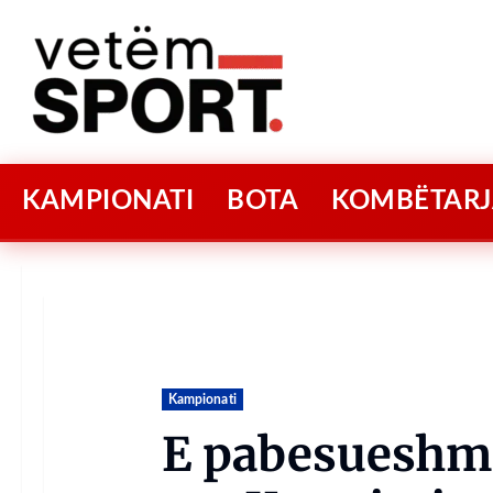
KAMPIONATI
BOTA
KOMBËTARJ
Kampionati
E pabesueshm