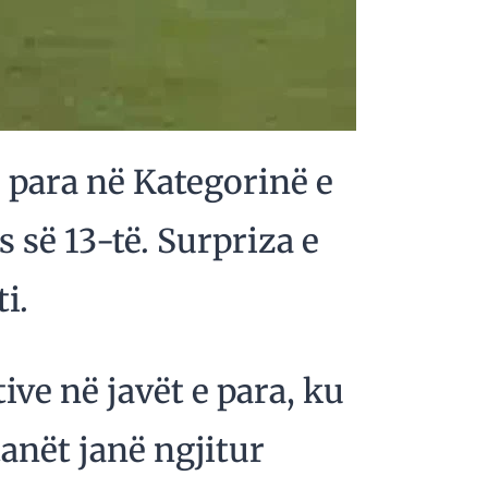
e para në Kategorinë e
s së 13-të. Surpriza e
i.
ive në javët e para, ku
anët janë ngjitur