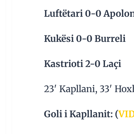
Luftëtari 0-0 Apolo
Kukësi 0-0 Burreli
Kastrioti 2-0 Laçi
23′ Kapllani, 33′ Ho
Goli i Kapllanit: (
VI