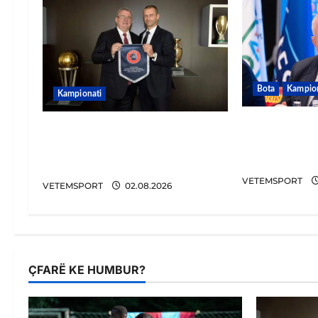
Bota
Kampion
Kampionati
FIFA u tërh
E BUJSHME/ Duka merr
Do punoj ng
drejtimin e UEFA-s?
u përsëritur
Zbulohen prapaskenat
VETEMSPORT
VETEMSPORT
02.08.2026
ÇFARË KE HUMBUR?