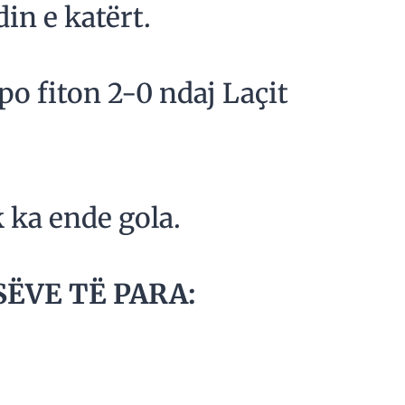
in e katërt.
po fiton 2-0 ndaj Laçit
k ka ende gola.
SËVE TË PARA: