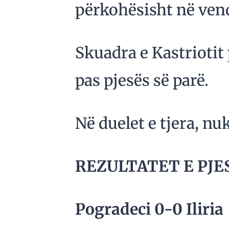
përkohësisht në vend
Skuadra e Kastriotit 
pas pjesës së parë.
Në duelet e tjera, nu
REZULTATET E PJE
Pogradeci 0-0 Iliria