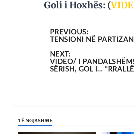
Goli i Hoxhës: (
VIDE
PREVIOUS:
TENSIONI NË PARTIZAN
NEXT:
VIDEO/ I PANDALSHËM
SËRISH, GOL I… “RRALLË
TË NGJASHME