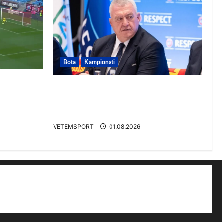
Bota
Kampionati
dhe gol,
FIFA u tërhoq, reagon Duka: Do
punoj ngushtë për të mos u
përsëritur sërish
VETEMSPORT
01.08.2026