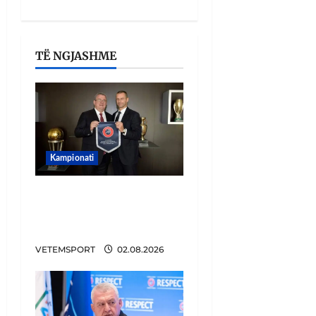
TË NGJASHME
Kampionati
E BUJSHME/ Duka merr
drejtimin e UEFA-s?
Zbulohen prapaskenat
VETEMSPORT
02.08.2026