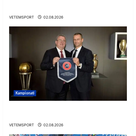
VIDEO/ Goooool Ernest Muçi! Shqiptari e nis
mbarë te Trabzonspor
VETEMSPORT
02.08.2026
Kampionati
E BUJSHME/ Duka merr drejtimin e UEFA-s?
Zbulohen prapaskenat
VETEMSPORT
02.08.2026