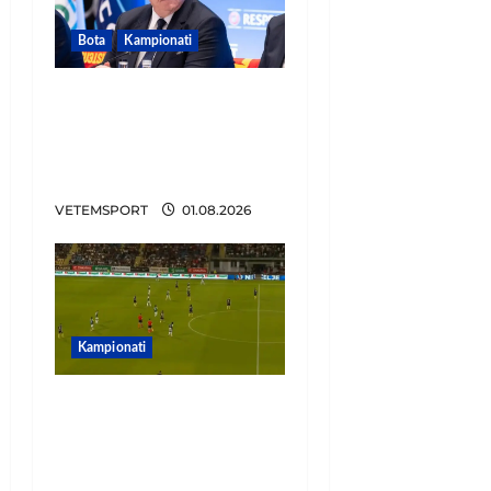
Bota
Kampionati
FIFA u tërhoq, reagon
Duka: Do punoj
ngushtë për të mos u
përsëritur sërish
VETEMSPORT
01.08.2026
Kampionati
Penalltitë eliminojnë
Egnatian, zbulohet
kundërshtari në Europa
League