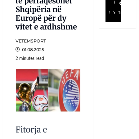
të përfaqësohet
Shqipëria në
Facebook
YouTube
TikTok
Europë për dy
vitet e ardhshme
VETEMSPORT
01.08.2025
2 minutes read
Fitorja e