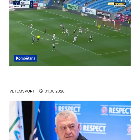
Kombëtarja
VIDEO/ Gafë qesharake dhe gol, Daku nuk
ndalet në Rusi
VETEMSPORT
01.08.2026