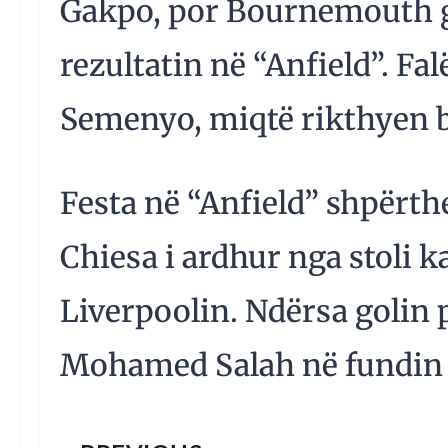
Gakpo, por Bournemouth gj
rezultatin në “Anfield”. Fa
Semenyo, miqtë rikthyen 
Festa në “Anfield” shpërth
Chiesa i ardhur nga stoli k
Liverpoolin. Ndërsa golin
Mohamed Salah në fundin 