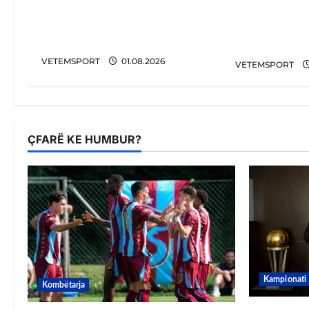
FIFA u tërhoq, reagon Duka:
Tronditet fu
Do punoj ngushtë për të mos
plani i Infa
u përsëritur sërish
Trump për t
VETEMSPORT
01.08.2026
VETEMSPORT
ÇFARË KE HUMBUR?
Kampionati
Kombëtarja