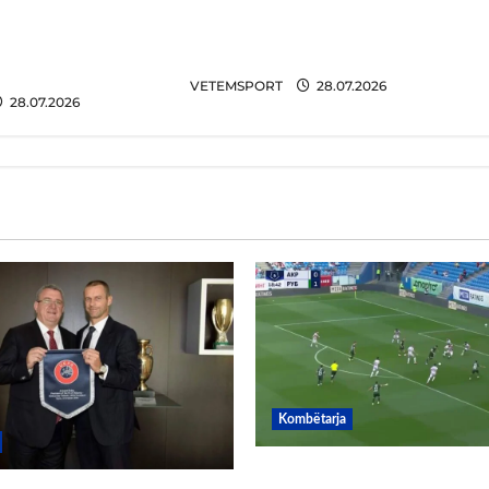
E BUJSHME/ Argjentina u
tbolli, zbulohet
favorizua në Botëror, vjen
ntinos. Lidhje me
konfirmimi
ë shitur…
VETEMSPORT
28.07.2026
28.07.2026
Kombëtarja
VIDEO/ Gafë qesharake 