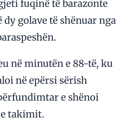
eti fuqinë të barazonte
lë dy golave të shënuar nga
baraspeshën.
eu në minutën e 88-të, ku
aloi në epërsi sërish
 përfundimtar e shënoi
e takimit.