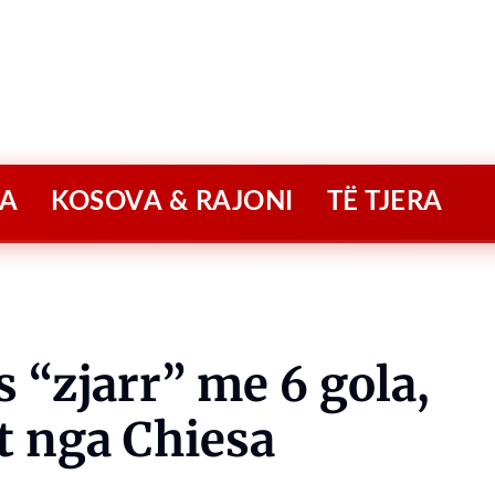
A
KOSOVA & RAJONI
TË TJERA
 “zjarr” me 6 gola,
t nga Chiesa