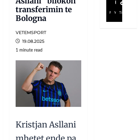
Asllani “bllokon”
transferimin te
Facebook
YouTube
TikTok
Bologna
VETEMSPORT
19.08.2025
1 minute read
Kristjan Asllani
mbetet ende pa