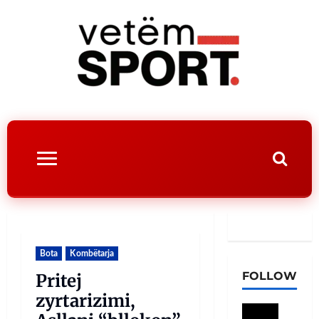
Bota
Kombëtarja
FOLLOW
Pritej
zyrtarizimi,