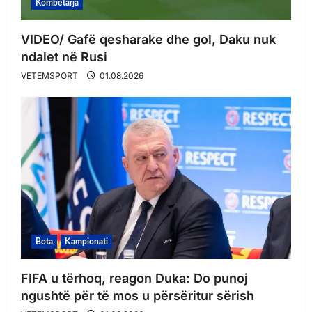
Kombëtarja
VIDEO/ Gafë qesharake dhe gol, Daku nuk
ndalet në Rusi
VETEMSPORT
01.08.2026
Bota
Kampionati
FIFA u tërhoq, reagon Duka: Do punoj
ngushtë për të mos u përsëritur sërish