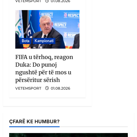
VETEMSPORT
01.08.2026
Bota
Kampionati
FIFA u tërhoq, reagon
Duka: Do punoj
ngushtë për të mos u
përsëritur sërish
VETEMSPORT
01.08.2026
ÇFARË KE HUMBUR?