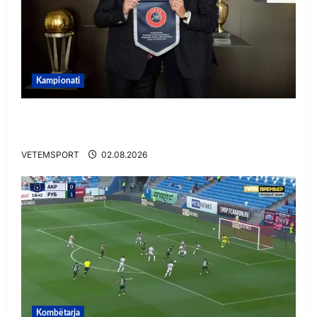
Kampionati
E BUJSHME/ Duka merr drejtimin e UEFA-s?
Zbulohen prapaskenat
VETEMSPORT
02.08.2026
Kombëtarja