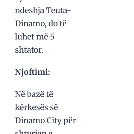
ndeshja Teuta-
Dinamo, do të
luhet më 5
shtator.
Njoftimi:
Në bazë të
kërkesës së
Dinamo City për
shtyrjen e