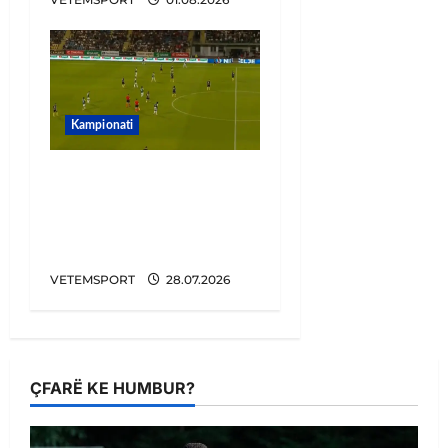
Kampionati
Penalltitë eliminojnë
Egnatian, zbulohet
kundërshtari në Europa
League
VETEMSPORT
28.07.2026
ÇFARË KE HUMBUR?