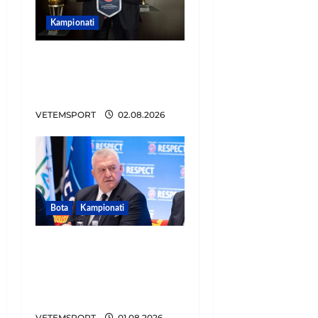
Kampionati
E BUJSHME/ Duka merr
drejtimin e UEFA-s?
Zbulohen prapaskenat
VETEMSPORT
02.08.2026
Bota
Kampionati
FIFA u tërhoq, reagon
Duka: Do punoj
ngushtë për të mos u
përsëritur sërish
VETEMSPORT
01.08.2026