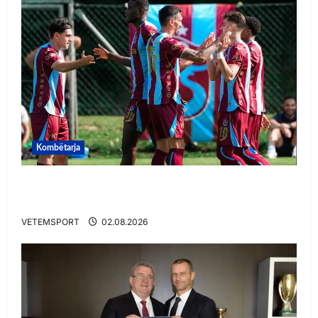
Kombëtarja
VIDEO/ Goooool Ernest Muçi! Shqiptari e nis
mbarë te Trabzonspor
VETEMSPORT
02.08.2026