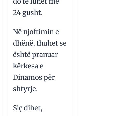
do të luhet më
24 gusht.
Në njoftimin e
dhënë, thuhet se
është pranuar
kërkesa e
Dinamos për
shtyrje.
Siç dihet,