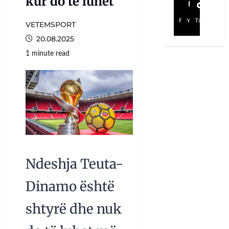
kur do të luhet
Facebook
YouTube
TikTok
VETEMSPORT
20.08.2025
1 minute read
Ndeshja Teuta-
Dinamo është
shtyrë dhe nuk