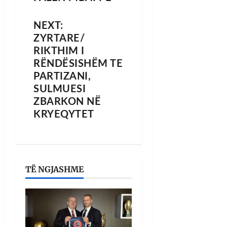
NEXT:
ZYRTARE/
RIKTHIM I
RËNDËSISHËM TE
PARTIZANI,
SULMUESI
ZBARKON NË
KRYEQYTET
TË NGJASHME