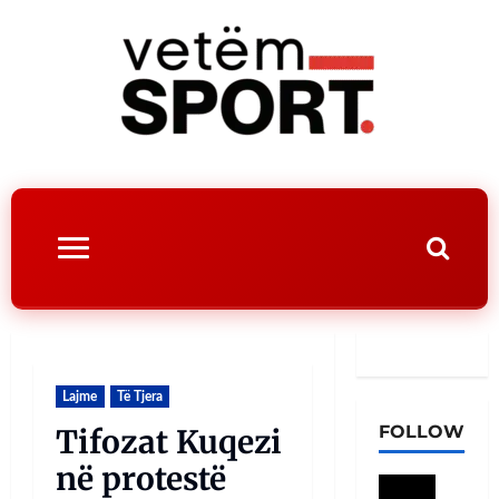
Lajme
Të Tjera
FOLLOW
Tifozat Kuqezi
në protestë