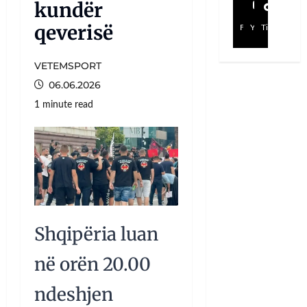
kundër
qeverisë
Facebook
YouTube
TikTok
VETEMSPORT
06.06.2026
1 minute read
Shqipëria luan
në orën 20.00
ndeshjen