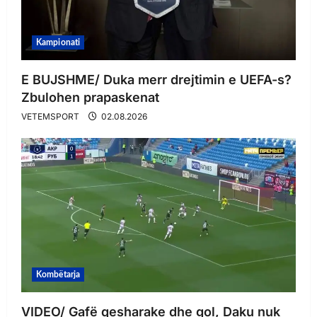
Kampionati
E BUJSHME/ Duka merr drejtimin e UEFA-s?
Zbulohen prapaskenat
VETEMSPORT
02.08.2026
Kombëtarja
VIDEO/ Gafë qesharake dhe gol, Daku nuk