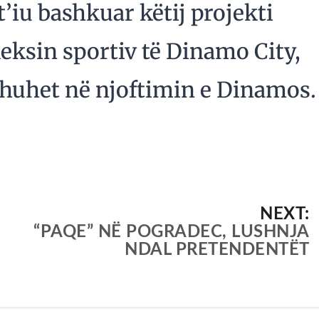
 t’iu bashkuar këtij projekti
ksin sportiv të Dinamo City,
thuhet në njoftimin e Dinamos.
NEXT:
“PAQE” NË POGRADEC, LUSHNJA
NDAL PRETENDENTËT