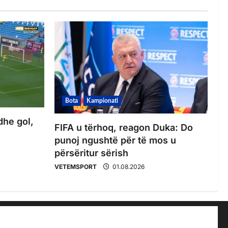
Bota
Kampionati
dhe gol,
FIFA u tërhoq, reagon Duka: Do
punoj ngushtë për të mos u
përsëritur sërish
VETEMSPORT
01.08.2026