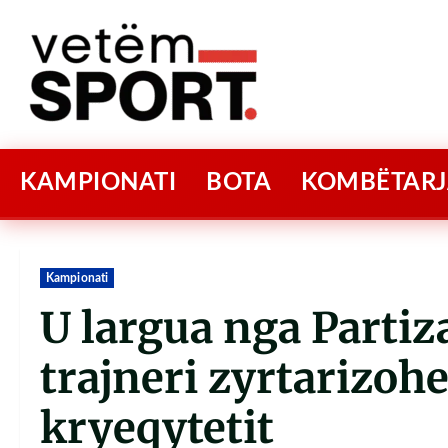
KAMPIONATI
BOTA
KOMBËTARJ
Kampionati
U largua nga Partiz
trajneri zyrtarizohet
kryeqytetit