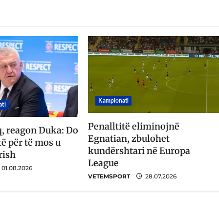
Kampionati
ti
Penalltitë eliminojnë
q, reagon Duka: Do
Egnatian, zbulohet
ë për të mos u
kundërshtari në Europa
rish
League
01.08.2026
VETEMSPORT
28.07.2026