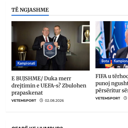
TË NGJASHME
Bota
Kampiona
Kampionati
FIFA u tërho
E BUJSHME/ Duka merr
punoj ngusht
drejtimin e UEFA-s? Zbulohen
përsëritur së
prapaskenat
VETEMSPORT
VETEMSPORT
02.08.2026