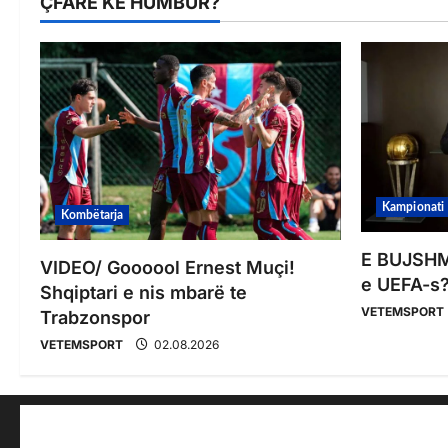
ÇFARË KE HUMBUR?
Kampionati
Kombëtarja
E BUJSHME
VIDEO/ Goooool Ernest Muçi!
e UEFA-s?
Shqiptari e nis mbarë te
VETEMSPORT
Trabzonspor
VETEMSPORT
02.08.2026