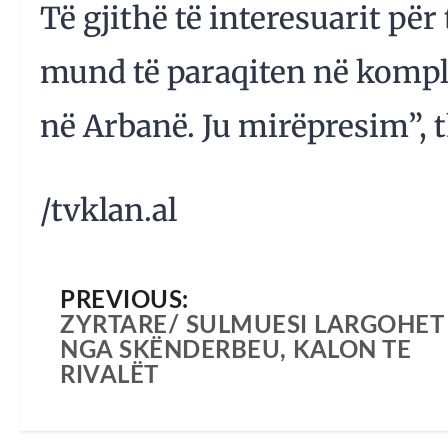
Të gjithë të interesuarit për
mund të paraqiten në komple
në Arbanë. Ju mirëpresim”, 
/tvklan.al
PREVIOUS:
ZYRTARE/ SULMUESI LARGOHET
NGA SKËNDERBEU, KALON TE
RIVALËT