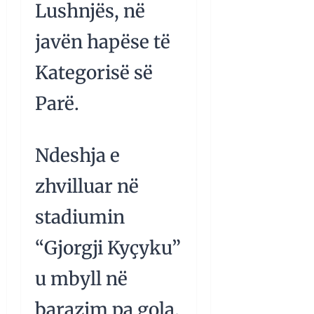
Lushnjës, në
javën hapëse të
Kategorisë së
Parë.
Ndeshja e
zhvilluar në
stadiumin
“Gjorgji Kyçyku”
u mbyll në
barazim pa gola.