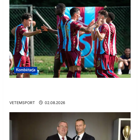
Kombëtarja
VIDEO/ Goooool Ernest Muçi! Shqiptari e nis
mbarë te Trabzonspor
VETEMSPORT
02.08.2026