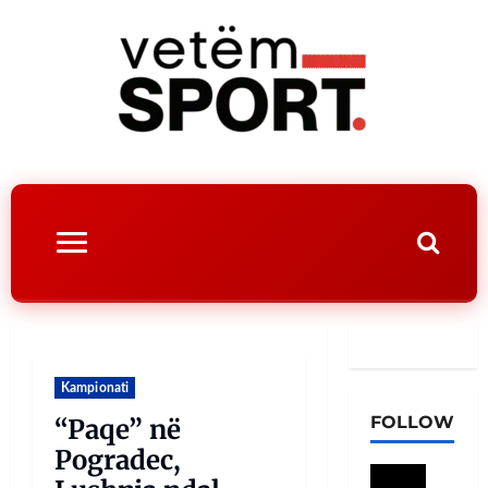
Kampionati
FOLLOW
“Paqe” në
Pogradec,