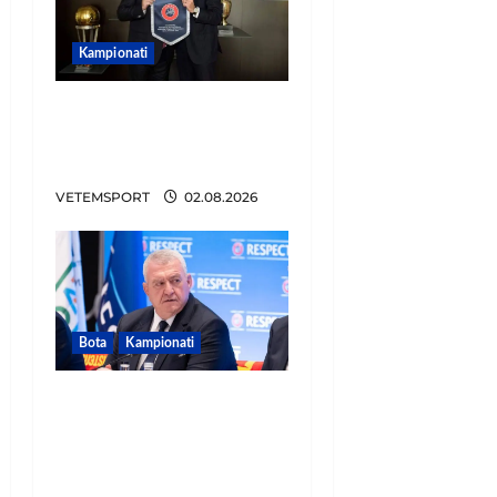
Kampionati
E BUJSHME/ Duka merr
drejtimin e UEFA-s?
Zbulohen prapaskenat
VETEMSPORT
02.08.2026
Bota
Kampionati
FIFA u tërhoq, reagon
Duka: Do punoj
ngushtë për të mos u
përsëritur sërish