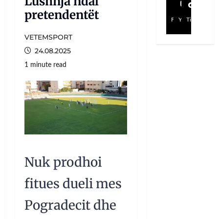
Lushnja ndal
pretendentët
Facebook
YouTube
TikTok
VETEMSPORT
24.08.2025
1 minute read
Nuk prodhoi
fitues dueli mes
Pogradecit dhe