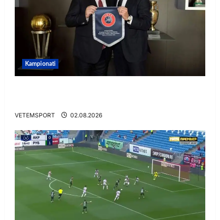
Kampionati
E BUJSHME/ Duka merr drejtimin e UEFA-s?
Zbulohen prapaskenat
VETEMSPORT
02.08.2026