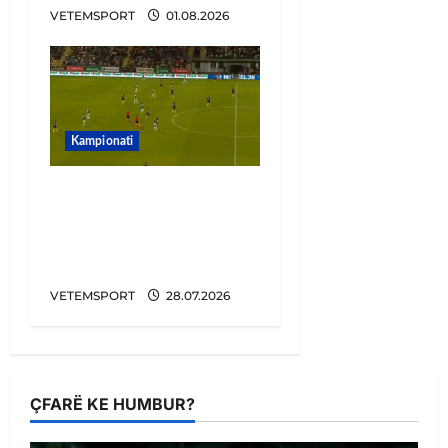
VETEMSPORT
01.08.2026
Kampionati
Penalltitë eliminojnë
Egnatian, zbulohet
kundërshtari në Europa
League
VETEMSPORT
28.07.2026
ÇFARË KE HUMBUR?