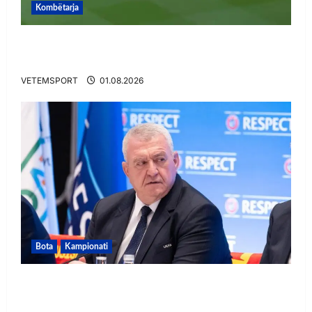
Kombëtarja
VIDEO/ Gafë qesharake dhe gol, Daku nuk
ndalet në Rusi
VETEMSPORT
01.08.2026
Bota
Kampionati
FIFA u tërhoq, reagon Duka: Do punoj
ngushtë për të mos u përsëritur sërish