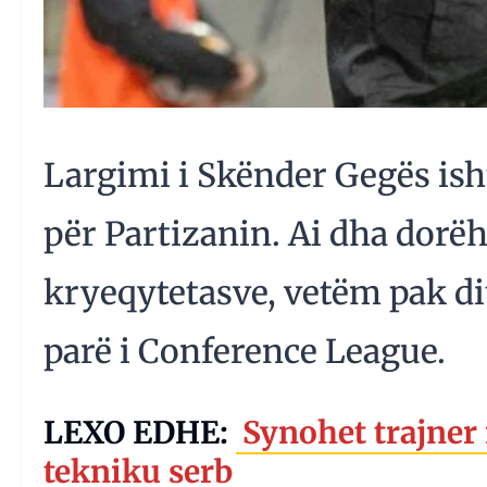
Largimi i Skënder Gegës ishte
për Partizanin. Ai dha dorëh
kryeqytetasve, vetëm pak dit
parë i Conference League.
LEXO EDHE:
Synohet trajner i
tekniku serb