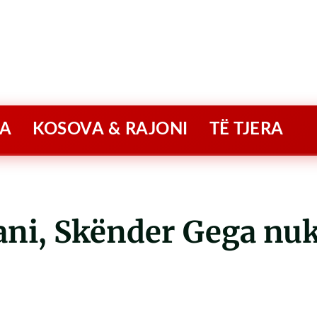
A
KOSOVA & RAJONI
TË TJERA
zani, Skënder Gega nu