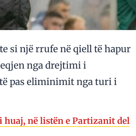
 si një rrufe në qiell të hapur
eqjen nga drejtimi i
ë pas eliminimit nga turi i
 huaj, në listën e Partizanit del