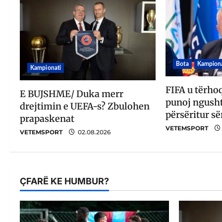
Bota
Kampiona
Kampionati
FIFA u tërho
E BUJSHME/ Duka merr
punoj ngusht
drejtimin e UEFA-s? Zbulohen
përsëritur së
prapaskenat
VETEMSPORT
VETEMSPORT
02.08.2026
ÇFARË KE HUMBUR?