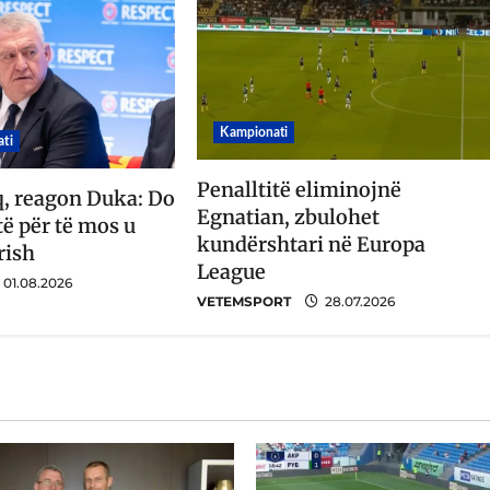
Kampionati
ti
Penalltitë eliminojnë
q, reagon Duka: Do
Egnatian, zbulohet
ë për të mos u
kundërshtari në Europa
rish
League
01.08.2026
VETEMSPORT
28.07.2026