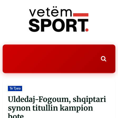
Të Tjera
Uldedaj-Fogoum, shqiptari
synon titullin kampion
bote