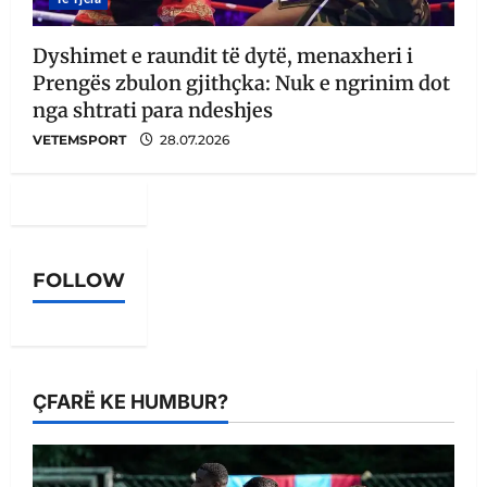
Dyshimet e raundit të dytë, menaxheri i
Prengës zbulon gjithçka: Nuk e ngrinim dot
nga shtrati para ndeshjes
VETEMSPORT
28.07.2026
FOLLOW
ÇFARË KE HUMBUR?