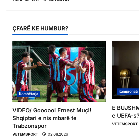
ÇFARË KE HUMBUR?
Kampionati
Kombëtarja
E BUJSHME
VIDEO/ Goooool Ernest Muçi!
e UEFA-s?
Shqiptari e nis mbarë te
VETEMSPORT
Trabzonspor
VETEMSPORT
02.08.2026