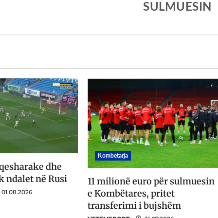
SULMUESIN
Kombëtarja
 qesharake dhe
k ndalet në Rusi
11 milionë euro për sulmuesin
e Kombëtares, pritet
01.08.2026
transferimi i bujshëm