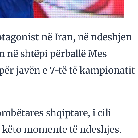
otagonist në Iran, në ndeshjen
uan në shtëpi përballë Mes
për javën e 7-të të kampionatit
mbëtares shqiptare, i cili
ë këto momente të ndeshjes.