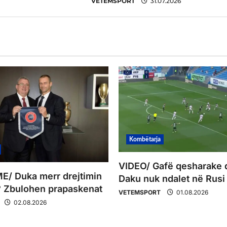
VETEMSPORT
31.07.2026
Kombëtarja
VIDEO/ Gafë qesharake 
/ Duka merr drejtimin
Daku nuk ndalet në Rusi
 Zbulohen prapaskenat
VETEMSPORT
01.08.2026
02.08.2026