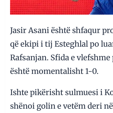
Jasir Asani është shfaqur pr
që ekipi i tij Esteghlal po l
Rafsanjan. Sfida e vlefshme 
është momentalisht 1-0.
Ishte pikërisht sulmuesi i Ko
shënoi golin e vetëm deri n