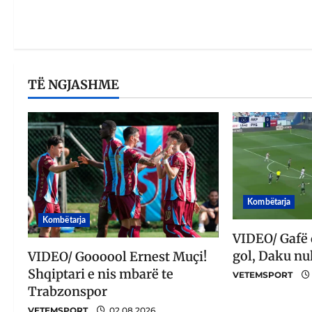
TË NGJASHME
Kombëtarja
Kombëtarja
VIDEO/ Gafë
gol, Daku nu
VIDEO/ Goooool Ernest Muçi!
Shqiptari e nis mbarë te
VETEMSPORT
Trabzonspor
VETEMSPORT
02.08.2026