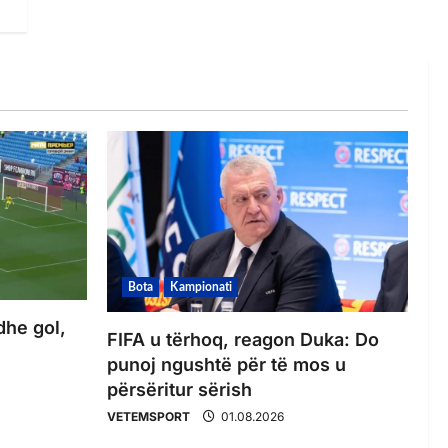
Bota
Kampionati
dhe gol,
FIFA u tërhoq, reagon Duka: Do
punoj ngushtë për të mos u
përsëritur sërish
VETEMSPORT
01.08.2026