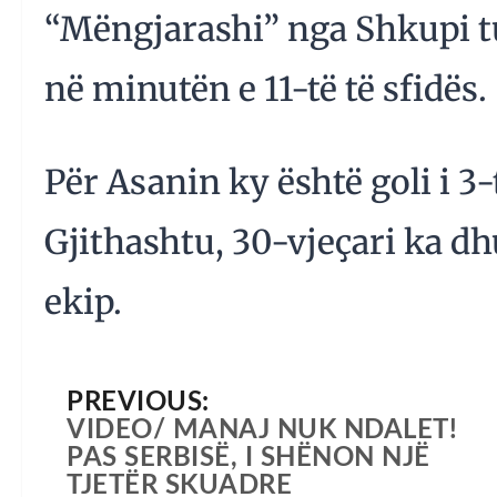
“Mëngjarashi” nga Shkupi t
në minutën e 11-të të sfidës.
Për Asanin ky është goli i 3-
Gjithashtu, 30-vjeçari ka dh
ekip.
PREVIOUS:
VIDEO/ MANAJ NUK NDALET!
PAS SERBISË, I SHËNON NJË
TJETËR SKUADRE