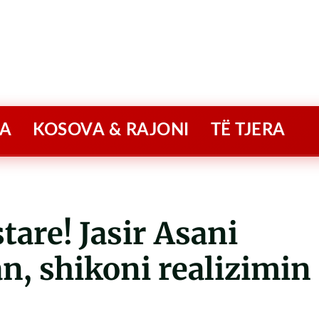
A
KOSOVA & RAJONI
TË TJERA
tare! Jasir Asani
an, shikoni realizimin