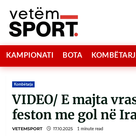
KAMPIONATI
BOTA
KOMBËTARJ
Kombëtarja
VIDEO/ E majta vras
feston me gol në Ir
VETEMSPORT
17.10.2025
1 minute read