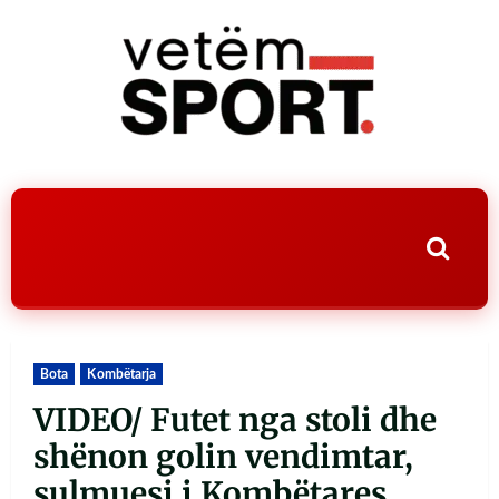
Bota
Kombëtarja
VIDEO/ Futet nga stoli dhe
shënon golin vendimtar,
sulmuesi i Kombëtares