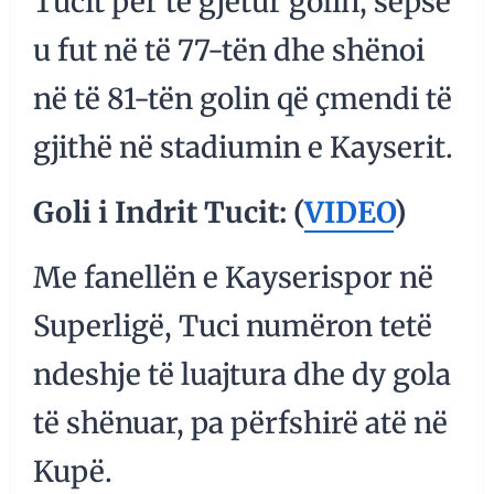
Tucit për të gjetur golin, sepse
u fut në të 77-tën dhe shënoi
në të 81-tën golin që çmendi të
gjithë në stadiumin e Kayserit.
Goli i Indrit Tucit: (
VIDEO
)
Me fanellën e Kayserispor në
Superligë, Tuci numëron tetë
ndeshje të luajtura dhe dy gola
të shënuar, pa përfshirë atë në
Kupë.