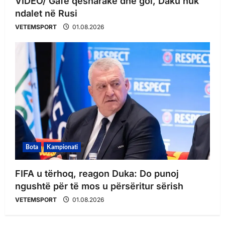
VIDEO/ Gafë qesharake dhe gol, Daku nuk
ndalet në Rusi
VETEMSPORT
01.08.2026
Bota
Kampionati
FIFA u tërhoq, reagon Duka: Do punoj
ngushtë për të mos u përsëritur sërish
VETEMSPORT
01.08.2026