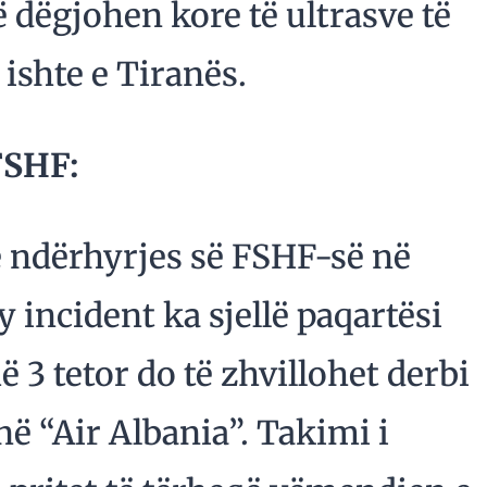
 dëgjohen kore të ultrasve të
 ishte e Tiranës.
FSHF:
ë ndërhyrjes së FSHF-së në
 incident ka sjellë paqartësi
3 tetor do të zhvillohet derbi
ë “Air Albania”. Takimi i