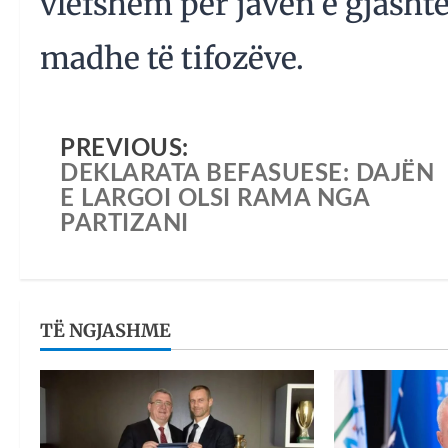
vlefshëm për javën e gjashtë
madhe të tifozëve.
PREVIOUS:
DEKLARATA BEFASUESE: DAJËN
E LARGOI OLSI RAMA NGA
PARTIZANI
TË NGJASHME