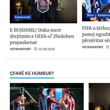
Bota
Kampiona
Kampionati
FIFA u tërho
E BUJSHME/ Duka merr
punoj ngusht
drejtimin e UEFA-s? Zbulohen
përsëritur së
prapaskenat
VETEMSPORT
VETEMSPORT
02.08.2026
ÇFARË KE HUMBUR?