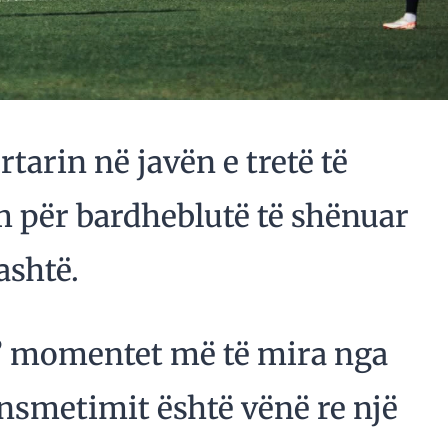
tarin në javën e tretë të
m për bardheblutë të shënuar
ashtë.
” momentet më të mira nga
ansmetimit është vënë re një