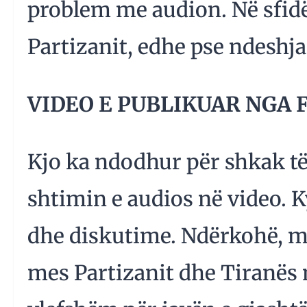
problem me audion. Në sfidë
Partizanit, edhe pse ndeshja
VIDEO E PUBLIKUAR NGA 
Kjo ka ndodhur për shkak t
shtimin e audios në video. Ky
dhe diskutime. Ndërkohë, më 
mes Partizanit dhe Tiranës n