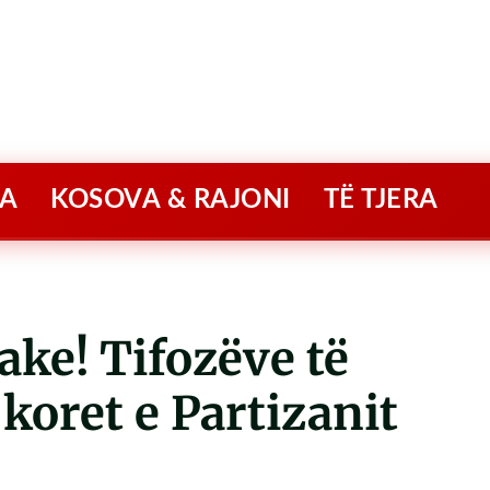
A
KOSOVA & RAJONI
TË TJERA
ke! Tifozëve të
koret e Partizanit