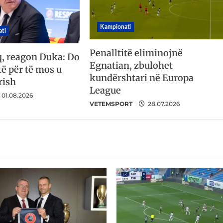
Kampionati
ti
Penalltitë eliminojnë
q, reagon Duka: Do
Egnatian, zbulohet
ë për të mos u
kundërshtari në Europa
rish
League
01.08.2026
VETEMSPORT
28.07.2026