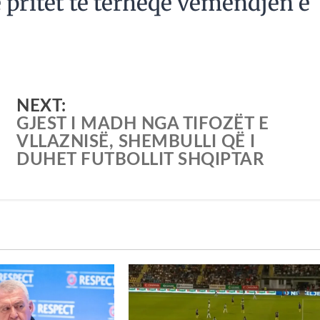
 pritet të tërheqë vëmendjen e
NEXT:
GJEST I MADH NGA TIFOZËT E
VLLAZNISË, SHEMBULLI QË I
DUHET FUTBOLLIT SHQIPTAR