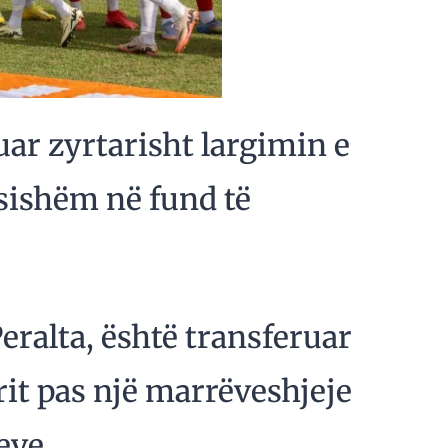
tuar zyrtarisht largimin e
ësishëm në fund të
Peralta, është transferuar
rit pas një marrëveshjeje
eve.