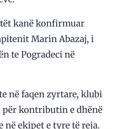
otët kanë konfirmuar
pitenit Marin Abazaj, i
erën te Pogradeci në
 në faqen zyrtare, klubi
t për kontributin e dhënë
në ekipet e tyre të reja.