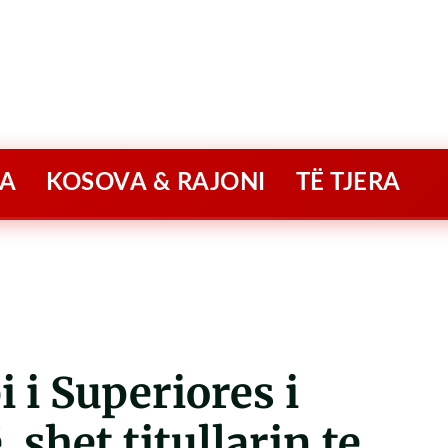
A
KOSOVA & RAJONI
TË TJERA
i Superiores i
, shet titullarin te