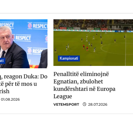
Kampionati
ti
Penalltitë eliminojnë
q, reagon Duka: Do
Egnatian, zbulohet
ë për të mos u
kundërshtari në Europa
rish
League
01.08.2026
VETEMSPORT
28.07.2026