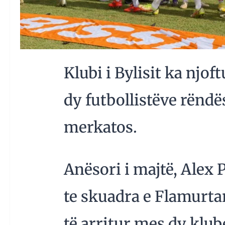
Klubi i Bylisit ka njof
dy futbollistëve rënd
merkatos.
Anësori i majtë, Alex 
te skuadra e Flamurta
të arritur mes dy klub