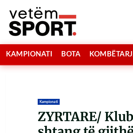
KAMPIONATI
BOTA
KOMBËTARJ
Kampionati
ZYRTARE/ Klubi 
shtang të gjithë