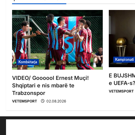
Kampionati
Kombëtarja
E BUJSHME
VIDEO/ Goooool Ernest Muçi!
e UEFA-s?
Shqiptari e nis mbarë te
VETEMSPORT
Trabzonspor
VETEMSPORT
02.08.2026