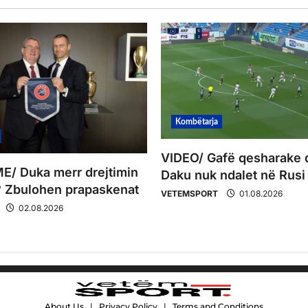
Kombëtarja
VIDEO/ Gafë qesharake 
/ Duka merr drejtimin
Daku nuk ndalet në Rusi
 Zbulohen prapaskenat
VETEMSPORT
01.08.2026
02.08.2026
About Us
|
Privacy Policy
|
Terms and Conditions