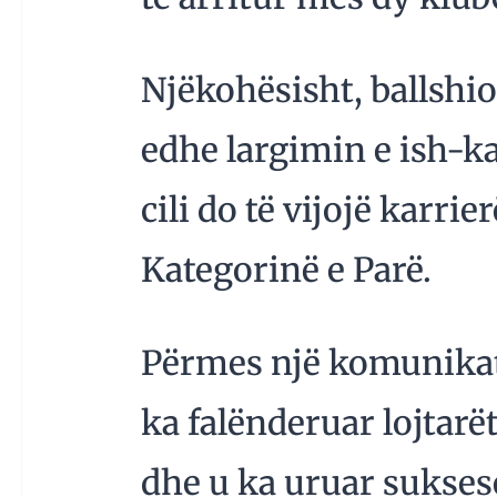
Njëkohësisht, ballshi
edhe largimin e ish-ka
cili do të vijojë karri
Kategorinë e Parë.
Përmes një komunikate
ka falënderuar lojtarë
dhe u ka uruar suksese 