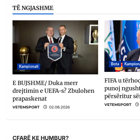
TË NGJASHME
Bota
Kampiona
Kampionati
FIFA u tërho
E BUJSHME/ Duka merr
punoj ngusht
drejtimin e UEFA-s? Zbulohen
përsëritur së
prapaskenat
VETEMSPORT
VETEMSPORT
02.08.2026
ÇFARË KE HUMBUR?