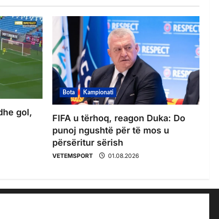
Bota
Kampionati
dhe gol,
FIFA u tërhoq, reagon Duka: Do
punoj ngushtë për të mos u
përsëritur sërish
VETEMSPORT
01.08.2026