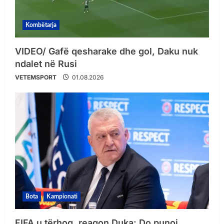
Kombëtarja
VIDEO/ Gafë qesharake dhe gol, Daku nuk
ndalet në Rusi
VETEMSPORT
01.08.2026
Bota
Kampionati
FIFA u tërhoq, reagon Duka: Do punoj