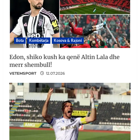
Bota
Kombëtarja
Kosova & Rajoni
Edon, shiko kush ka qenë Altin Lala dhe
merr shembull!
VETEMSPORT
12.07.2026