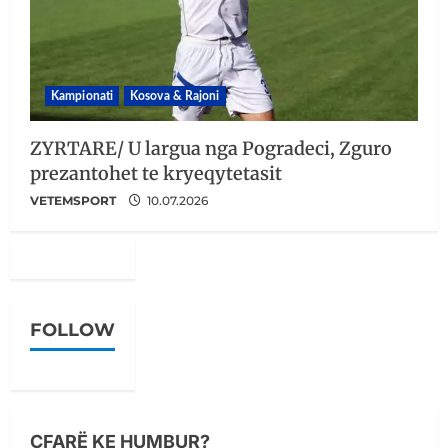
Kampionati
Kosova & Rajoni
ZYRTARE/ U largua nga Pogradeci, Zguro
prezantohet te kryeqytetasit
VETEMSPORT
10.07.2026
FOLLOW
ÇFARË KE HUMBUR?