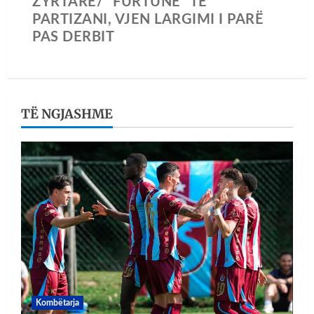
ZYRTARE/ “FURTUNË” TE
PARTIZANI, VJEN LARGIMI I PARË
PAS DERBIT
TË NGJASHME
Kombëtarja