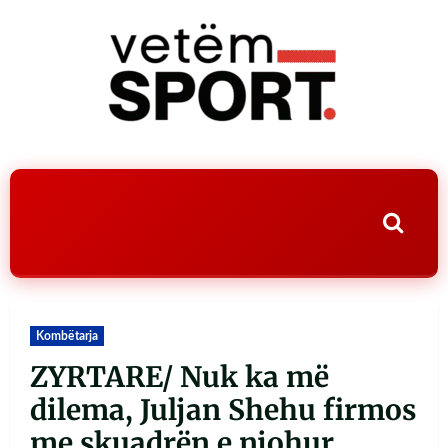
Kombëtarja
ZYRTARE/ Nuk ka më
dilema, Juljan Shehu firmos
me skuadrën e njohur