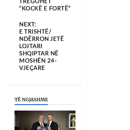
TREGOHET
“KOCKË E FORTË”
NEXT:
E TRISHTË/
NDËRRON JETË
LOJTARI
SHQIPTAR NË
MOSHËN 24-
VJEÇARE
TË NGJASHME