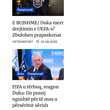
Kampionati
E BUJSHME/ Duka merr
drejtimin e UEFA-s?
Zbulohen prapaskenat
VETEMSPORT
02.08.2026
Bota
Kampionati
FIFA u tërhoq, reagon
Duka: Do punoj
ngushtë për të mos u
përsëritur sërish