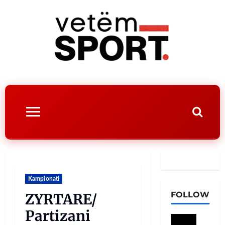
Kampionati
FOLLOW
ZYRTARE/
Partizani