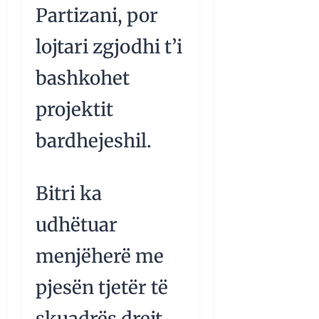
Partizani, por
lojtari zgjodhi t’i
bashkohet
projektit
bardhejeshil.
Bitri ka
udhëtuar
menjëherë me
pjesën tjetër të
skuadrës drejt