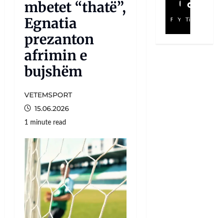
mbetet “thatë”,
Egnatia
Facebook
YouTube
TikTok
prezanton
afrimin e
bujshëm
VETEMSPORT
15.06.2026
1 minute read