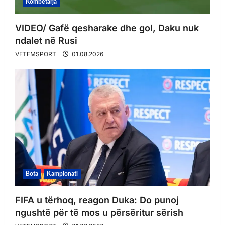
Kombëtarja
VIDEO/ Gafë qesharake dhe gol, Daku nuk
ndalet në Rusi
VETEMSPORT
01.08.2026
Bota
Kampionati
FIFA u tërhoq, reagon Duka: Do punoj
ngushtë për të mos u përsëritur sërish