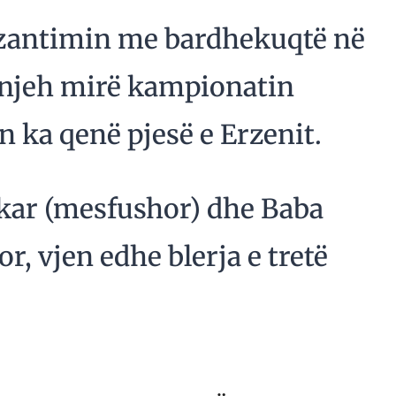
rezantimin me bardhekuqtë në
e njeh mirë kampionatin
ën ka qenë pjesë e Erzenit.
akar (mesfushor) dhe Baba
 vjen edhe blerja e tretë