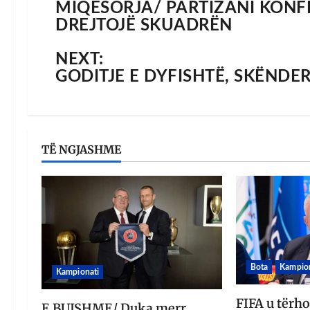
MIQËSORJA/ PARTIZANI KONF
DREJTOJË SKUADRËN
NEXT:
GODITJE E DYFISHTË, SKËNDE
TË NGJASHME
Bota
Kampion
Kampionati
FIFA u tërh
E BUJSHME/ Duka merr