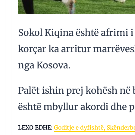
Sokol Kiqina është afrimi 
korçar ka arritur marrëves
nga Kosova.
Palët ishin prej kohësh në
është mbyllur akordi dhe pr
LEXO EDHE:
Goditje e dyfishtë, Skënderb