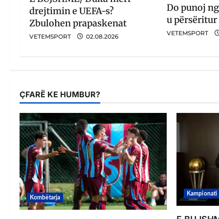
Do punoj ng
drejtimin e UEFA-s?
u përsëritur
Zbulohen prapaskenat
VETEMSPORT
VETEMSPORT
02.08.2026
ÇFARË KE HUMBUR?
Kampionati
Kombëtarja