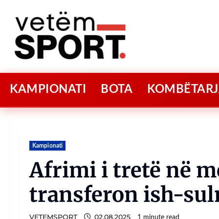
KAMPIONATI
BOTA
KOMBËTARJ
Kampionati
Afrimi i tretë në 
transferon ish-sul
VETEMSPORT
02.08.2025
1 minute read