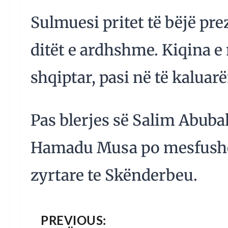
Sulmuesi pritet të bëjë p
ditët e ardhshme. Kiqina 
shqiptar, pasi në të kaluar
Pas blerjes së Salim Abub
Hamadu Musa po mesfushor,
zyrtare te Skënderbeu.
PREVIOUS: