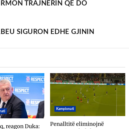
IRMON TRAJNERIN QË DO
RBEU SIGURON EDHE GJININ
Kampionati
ati
Penalltitë eliminojnë
oq, reagon Duka: