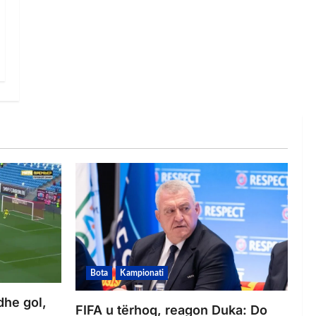
Bota
Kampionati
dhe gol,
FIFA u tërhoq, reagon Duka: Do