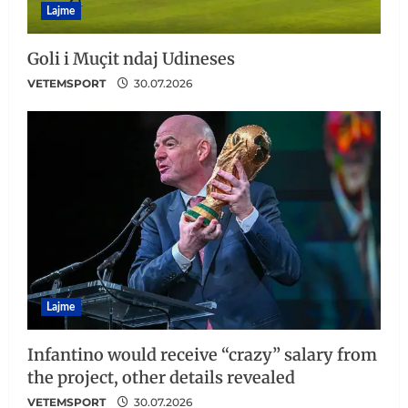
Lajme
Goli i Muçit ndaj Udineses
VETEMSPORT
30.07.2026
Lajme
Infantino would receive “crazy” salary from
the project, other details revealed
VETEMSPORT
30.07.2026