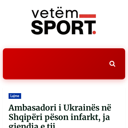
Lajme
Ambasadori i Ukrainës në
Shqipëri pëson infarkt, ja
gjendja e tij