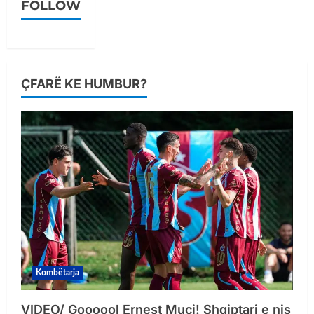
FOLLOW
ÇFARË KE HUMBUR?
Kombëtarja
VIDEO/ Goooool Ernest Muçi! Shqiptari e nis