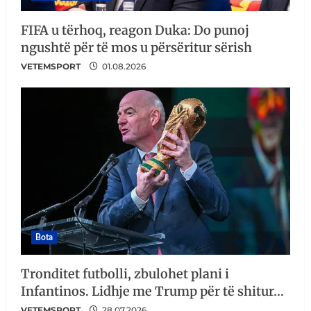
FIFA u tërhoq, reagon Duka: Do punoj
ngushtë për të mos u përsëritur sërish
VETEMSPORT
01.08.2026
Bota
Tronditet futbolli, zbulohet plani i
Infantinos. Lidhje me Trump për të shitur…
VETEMSPORT
28.07.2026