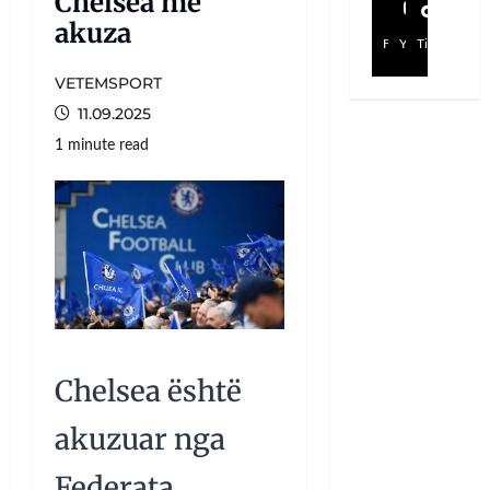
Chelsea me
akuza
Facebook
YouTube
TikTok
VETEMSPORT
11.09.2025
1 minute read
Chelsea është
akuzuar nga
Federata