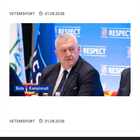
ndalet në Rusi
VETEMSPORT
01.08.2026
Bota
Kampionati
FIFA u tërhoq, reagon Duka: Do punoj
ngushtë për të mos u përsëritur sërish
VETEMSPORT
01.08.2026