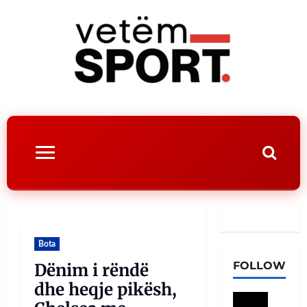
Bota
FOLLOW
Dënim i rëndë
dhe heqje pikësh,