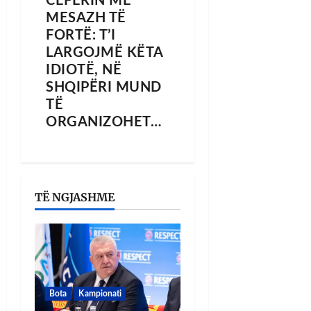
CEFERIN ME
MESAZH TË
FORTË: T’I
LARGOJMË KËTA
IDIOTË, NË
SHQIPËRI MUND
TË
ORGANIZOHET…
TË NGJASHME
Bota
Kampionati