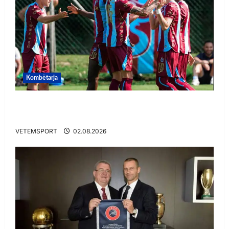
Kombëtarja
VIDEO/ Goooool Ernest Muçi! Shqiptari e nis
mbarë te Trabzonspor
VETEMSPORT
02.08.2026