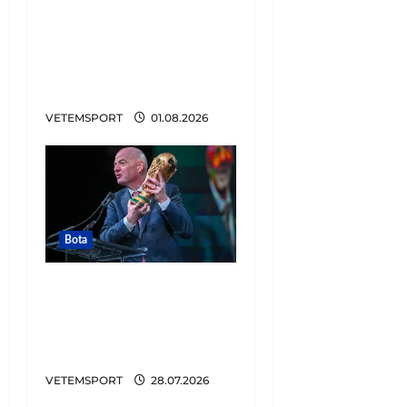
FIFA u tërhoq, reagon
Duka: Do punoj
ngushtë për të mos u
përsëritur sërish
VETEMSPORT
01.08.2026
Bota
Tronditet futbolli,
zbulohet plani i
Infantinos. Lidhje me
Trump për të shitur…
VETEMSPORT
28.07.2026