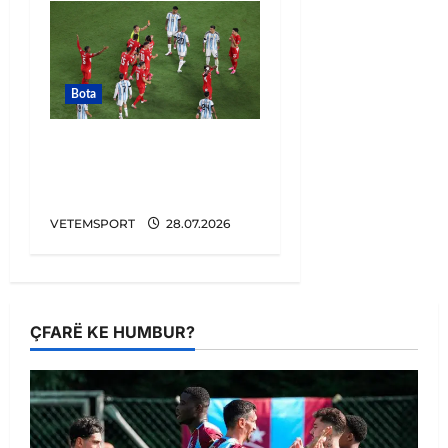
Bota
E BUJSHME/ Argjentina
u favorizua në Botëror,
vjen konfirmimi
VETEMSPORT
28.07.2026
ÇFARË KE HUMBUR?