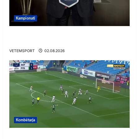
Kampionati
E BUJSHME/ Duka merr drejtimin e UEFA-s?
Zbulohen prapaskenat
VETEMSPORT
02.08.2026
Kombëtarja
VIDEO/ Gafë qesharake dhe gol, Daku nuk