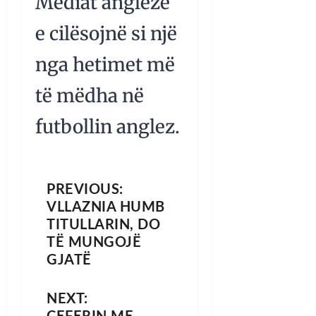
Mediat angleze
e cilësojnë si një
nga hetimet më
të mëdha në
futbollin anglez.
PREVIOUS:
VLLAZNIA HUMB
TITULLARIN, DO
TË MUNGOJË
GJATË
NEXT: