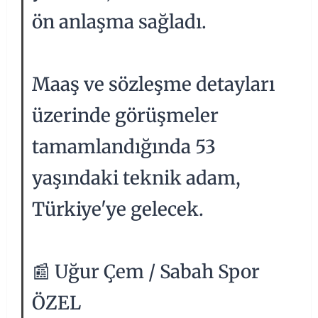
ön anlaşma sağladı.
Maaş ve sözleşme detayları
üzerinde görüşmeler
tamamlandığında 53
yaşındaki teknik adam,
Türkiye'ye gelecek.
📰 Uğur Çem / Sabah Spor
ÖZEL