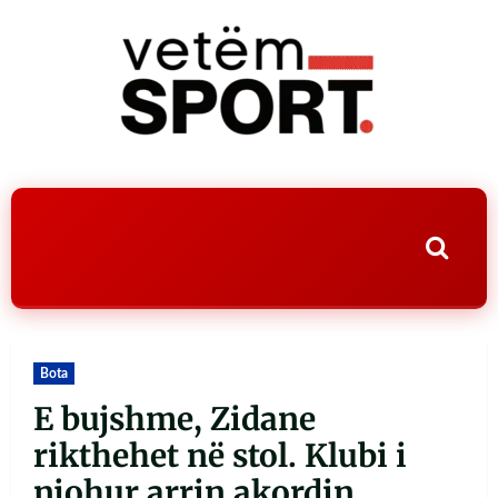
Bota
E bujshme, Zidane
rikthehet në stol. Klubi i
njohur arrin akordin