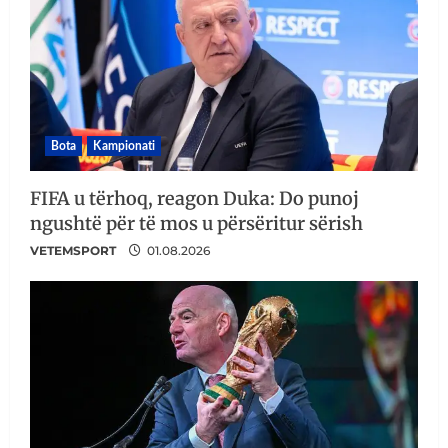
Bota
Kampionati
FIFA u tërhoq, reagon Duka: Do punoj
ngushtë për të mos u përsëritur sërish
VETEMSPORT
01.08.2026