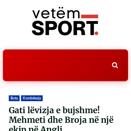
Bota
Kombëtarja
Gati lëvizja e bujshme!
Mehmeti dhe Broja në një
ekip në Angli