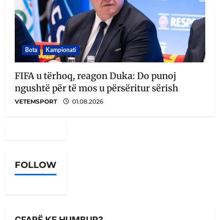
Bota
Kampionati
FIFA u tërhoq, reagon Duka: Do punoj
ngushtë për të mos u përsëritur sërish
VETEMSPORT
01.08.2026
FOLLOW
ÇFARË KE HUMBUR?