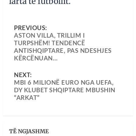
larta të futbollit.
PREVIOUS:
ASTON VILLA, TRILLIM I
TURPSHËM! TENDENCË
ANTISHQIPTARE, PAS NDESHJES
KËRCËNUAN…
NEXT:
MBI 6 MILIONË EURO NGA UEFA,
DY KLUBET SHQIPTARE MBUSHIN
“ARKAT”
TË NGJASHME