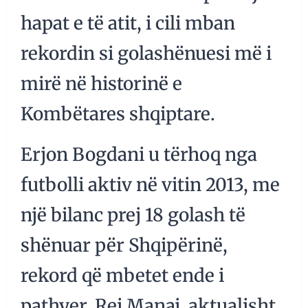
hapat e të atit, i cili mban
rekordin si golashënuesi më i
mirë në historinë e
Kombëtares shqiptare.
Erjon Bogdani u tërhoq nga
futbolli aktiv në vitin 2013, me
një bilanc prej 18 golash të
shënuar për Shqipërinë,
rekord që mbetet ende i
pathyer. Rei Manaj, aktualisht