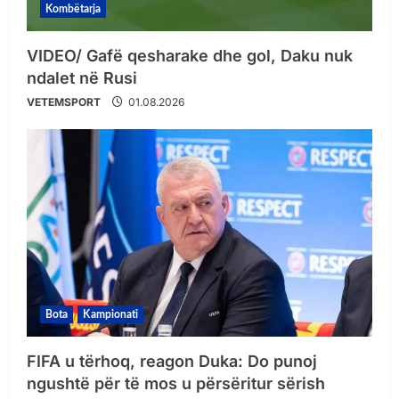
Kombëtarja
VIDEO/ Gafë qesharake dhe gol, Daku nuk
ndalet në Rusi
VETEMSPORT
01.08.2026
Bota
Kampionati
FIFA u tërhoq, reagon Duka: Do punoj
ngushtë për të mos u përsëritur sërish