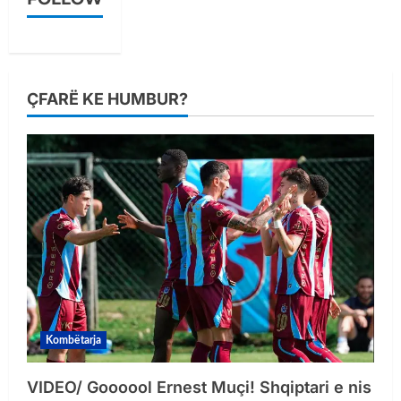
ÇFARË KE HUMBUR?
Kombëtarja
VIDEO/ Goooool Ernest Muçi! Shqiptari e nis