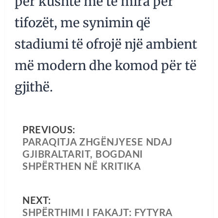
për kushte më të mira për
tifozët, me synimin që
stadiumi të ofrojë një ambient
më modern dhe komod për të
gjithë.
PREVIOUS:
PARAQITJA ZHGËNJYESE NDAJ
GJIBRALTARIT, BOGDANI
SHPËRTHEN NË KRITIKA
NEXT:
SHPËRTHIMI I FAKAJT: FYTYRA