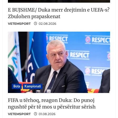
E BUJSHME/ Duka merr drejtimin e UEFA-s?
Zbulohen prapaskenat
VETEMSPORT
02.08.2026
Bota
Kampionati
FIFA u tërhoq, reagon Duka: Do punoj
ngushtë për të mos u përsëritur sërish
VETEMSPORT
01.08.2026