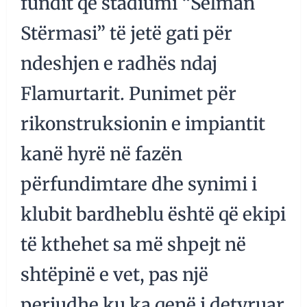
fundit që stadiumi “Selman
Stërmasi” të jetë gati për
ndeshjen e radhës ndaj
Flamurtarit. Punimet për
rikonstruksionin e impiantit
kanë hyrë në fazën
përfundimtare dhe synimi i
klubit bardheblu është që ekipi
të kthehet sa më shpejt në
shtëpinë e vet, pas një
periudhe ku ka qenë i detyruar