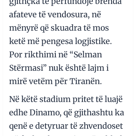
gjithçka të përfundojë brenda
afateve të vendosura, në
mënyrë që skuadra të mos
ketë më pengesa logjistike.
Por rikthimi në “Selman
Stërmasi” nuk është lajm i
mirë vetëm për Tiranën.
Në këtë stadium pritet të luajë
edhe Dinamo, që gjithashtu ka
qenë e detyruar të zhvendoset