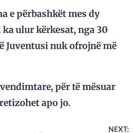
uha e përbashkët mes dy
 ka ulur kërkesat, nga 30
të Juventusi nuk ofrojnë më
 vendimtare, për të mësuar
retizohet apo jo.
NEXT: