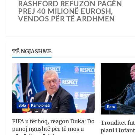
RASHFORD REFUZON PAGËN
PREJ 40 MILIONË EUROSH,
VENDOS PËR TË ARDHMEN
TË NGJASHME
Bota
Kampionati
Bota
FIFA u tërhoq, reagon Duka: Do
Tronditet fut
punoj ngushtë për të mos u
plani i Infan