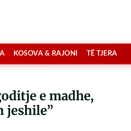
A
KOSOVA & RAJONI
TË TJERA
goditje e madhe,
 jeshile”