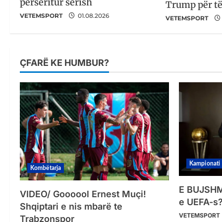
përsëritur sërish
Trump për t
VETEMSPORT
01.08.2026
VETEMSPORT
ÇFARË KE HUMBUR?
Kampionati
Kombëtarja
E BUJSHME
VIDEO/ Goooool Ernest Muçi!
e UEFA-s?
Shqiptari e nis mbarë te
VETEMSPORT
Trabzonspor