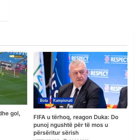
Bota
Kampionati
dhe gol,
FIFA u tërhoq, reagon Duka: Do
punoj ngushtë për të mos u
përsëritur sërish