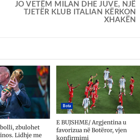
JO VETËM MILAN DHE JUVE, NJË
TJETËR KLUB ITALIAN KËRKON
XHAKËN
Bota
E BUJSHME/ Argjentina u
bolli, zbulohet
favorizua në Botëror, vjen
tinos. Lidhje me
konfirmimi