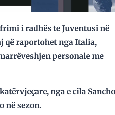
afrimi i radhës te Juventusi në
j që raportohet nga Italia,
 marrëveshjen personale me
 katërvjeçare, nga e cila Sanch
ro në sezon.