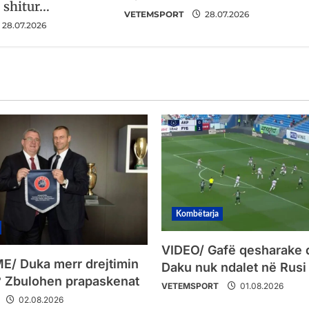
ë shitur…
VETEMSPORT
28.07.2026
28.07.2026
Kombëtarja
VIDEO/ Gafë qesharake 
/ Duka merr drejtimin
Daku nuk ndalet në Rusi
 Zbulohen prapaskenat
VETEMSPORT
01.08.2026
02.08.2026