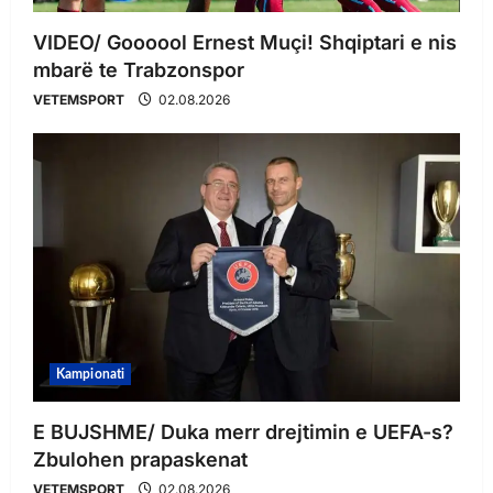
VIDEO/ Goooool Ernest Muçi! Shqiptari e nis
mbarë te Trabzonspor
VETEMSPORT
02.08.2026
Kampionati
E BUJSHME/ Duka merr drejtimin e UEFA-s?
Zbulohen prapaskenat
VETEMSPORT
02.08.2026