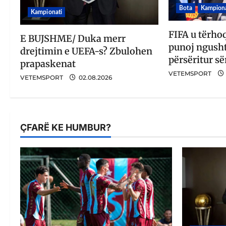
Bota
Kampiona
Kampionati
FIFA u tërho
E BUJSHME/ Duka merr
punoj ngusht
drejtimin e UEFA-s? Zbulohen
përsëritur së
prapaskenat
VETEMSPORT
VETEMSPORT
02.08.2026
ÇFARË KE HUMBUR?