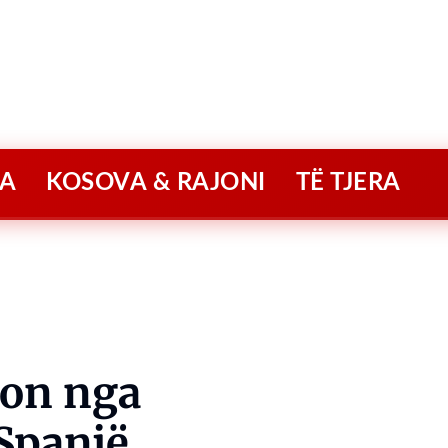
A
KOSOVA & RAJONI
TË TJERA
ton nga
Spanjë