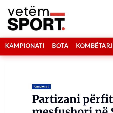
KAMPIONATI
BOTA
KOMBËTARJ
Kampionati
Partizani përfi
mesfushori në 