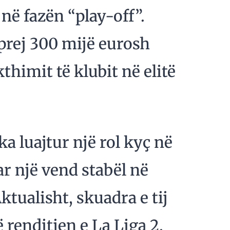
 në fazën “play-off”.
prej 300 mijë eurosh
thimit të klubit në elitë
a luajtur një rol kyç në
ar një vend stabël në
ktualisht, skuadra e tij
renditjen e La Liga 2.