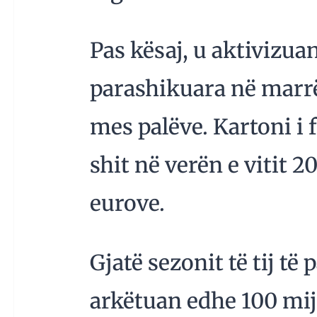
Pas kësaj, u aktivizu
parashikuara në marrë
mes palëve. Kartoni i f
shit në verën e vitit 2
eurove.
Gjatë sezonit të tij të
arkëtuan edhe 100 mijë