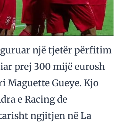
iguruar një tjetër përfitim
iar prej 300 mijë eurosh
ri Maguette Gueye. Kjo
dra e Racing de
arisht ngjitjen në La