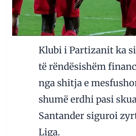
Klubi i Partizanit ka s
të rëndësishëm financ
nga shitja e mesfusho
shumë erdhi pasi skua
Santander siguroi zyrt
Liga.