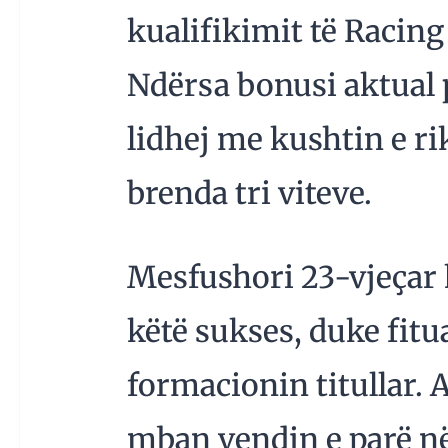
kualifikimit të Racing
Ndërsa bonusi aktual 
lidhej me kushtin e rik
brenda tri viteve.
Mesfushori 23-vjeçar k
këtë sukses, duke fitu
formacionin titullar. A
mban vendin e parë në 