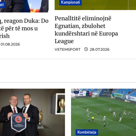
Kampionati
ti
Penalltitë eliminojnë
q, reagon Duka: Do
Egnatian, zbulohet
ë për të mos u
kundërshtari në Europa
rish
League
01.08.2026
VETEMSPORT
28.07.2026
Kombëtarja