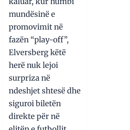
kaluar, kur humbi
mundësinë e
promovimit në
fazën “play-off”,
Elversberg këtë
herë nuk lejoi
surpriza në
ndeshjet shtesë dhe
siguroi biletën
direkte për në
elitën e futbollit