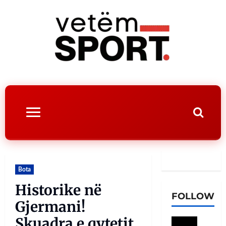
Bota
Historike në
FOLLOW
Gjermani!
Skuadra e qytetit