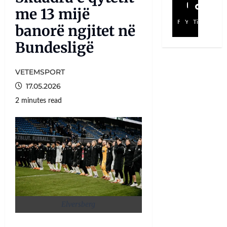
me 13 mijë
Facebook
YouTube
TikTok
banorë ngjitet në
Bundesligë
VETEMSPORT
17.05.2026
2 minutes read
Elversberg