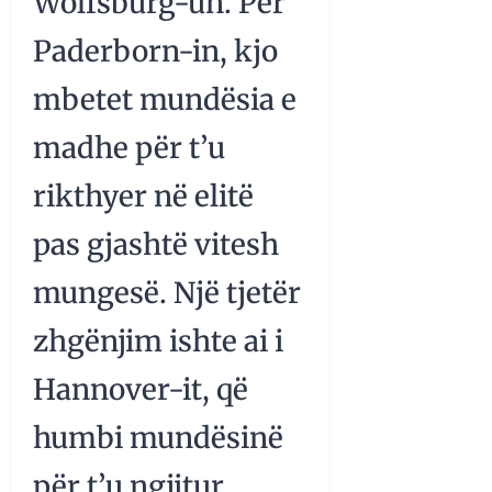
Wolfsburg-un. Për
Paderborn-in, kjo
mbetet mundësia e
madhe për t’u
rikthyer në elitë
pas gjashtë vitesh
mungesë. Një tjetër
zhgënjim ishte ai i
Hannover-it, që
humbi mundësinë
për t’u ngjitur