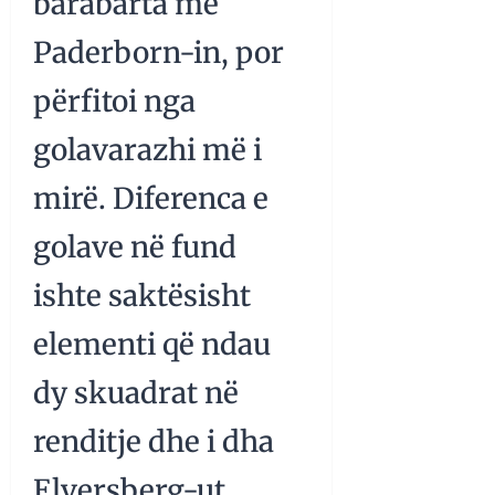
barabarta me
Paderborn-in, por
përfitoi nga
golavarazhi më i
mirë. Diferenca e
golave në fund
ishte saktësisht
elementi që ndau
dy skuadrat në
renditje dhe i dha
Elversberg-ut