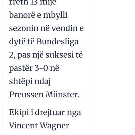
rreth 13 mijë
banorë e mbylli
sezonin në vendin e
dytë të Bundesliga
2, pas një suksesi të
pastër 3-0 në
shtëpi ndaj
Preussen Münster.
Ekipi i drejtuar nga
Vincent Wagner