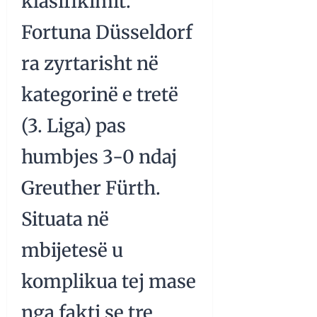
klasifikimit.
Fortuna Düsseldorf
ra zyrtarisht në
kategorinë e tretë
(3. Liga) pas
humbjes 3-0 ndaj
Greuther Fürth.
Situata në
mbijetesë u
komplikua tej mase
nga fakti se tre