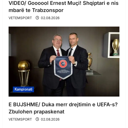
VIDEO/ Goooool Ernest Muçi! Shqiptari e nis
mbarë te Trabzonspor
VETEMSPORT
02.08.2026
Kampionati
E BUJSHME/ Duka merr drejtimin e UEFA-s?
Zbulohen prapaskenat
VETEMSPORT
02.08.2026