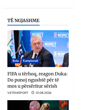
TË NGJASHME
Bota
Kampionati
FIFA u tërhoq, reagon Duka:
Do punoj ngushtë për të
mos u përsëritur sërish
VETEMSPORT
01.08.2026