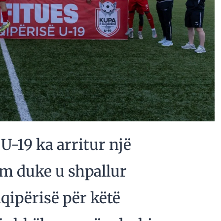
U-19 ka arritur një
ëm duke u shpallur
qipërisë për këtë