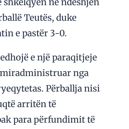
 shkëlqyen në ndeshjen
ërballë Teutës, duke
tin e pastër 3-0.
jedhojë e një paraqitjeje
ë miradministruar nga
ryeqytetas. Përballja nisi
uqtë arritën të
pak para përfundimit të