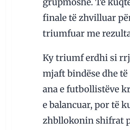
grupmoshë. Të kuqtë
finale të zhvilluar p
triumfuar me rezulta
Ky triumf erdhi si rr
mjaft bindëse dhe t
ana e futbollistëve k
e balancuar, por të k
zhbllokonin shifrat 