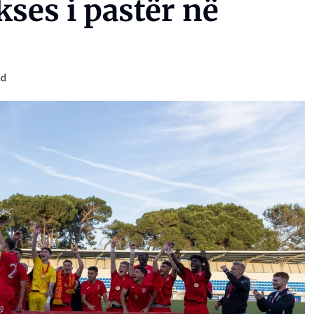
kses i pastër në
ad