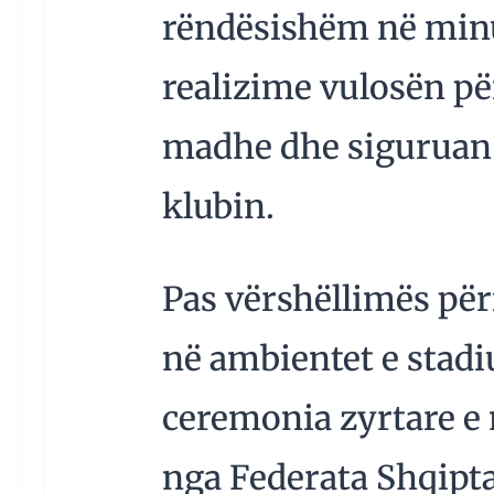
rëndësishëm në minu
realizime vulosën pë
madhe dhe siguruan 
klubin.
Pas vërshëllimës për
në ambientet e stadi
ceremonia zyrtare e 
nga Federata Shqiptar