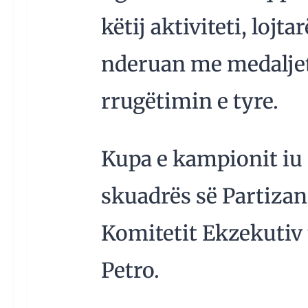
këtij aktiviteti, lojta
nderuan me medaljet
rrugëtimin e tyre.
Kupa e kampionit iu 
skuadrës së Partizani
Komitetit Ekzekutiv 
Petro.