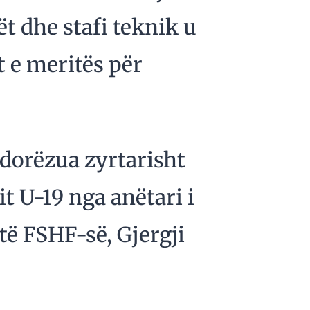
rët dhe stafi teknik u
 e meritës për
dorëzua zyrtarisht
t U-19 nga anëtari i
të FSHF-së, Gjergji