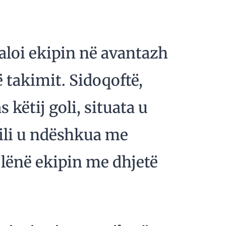
kaloi ekipin në avantazh
 takimit. Sidoqoftë,
këtij goli, situata u
ili u ndëshkua me
 lënë ekipin me dhjetë