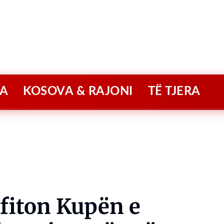
A
KOSOVA & RAJONI
TË TJERA
 fiton Kupën e