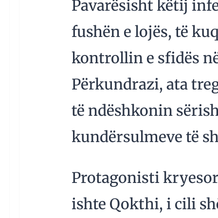
Pavarësisht këtij inf
fushën e lojës, të ku
kontrollin e sfidës n
Përkundrazi, ata tre
të ndëshkonin sëris
kundërsulmeve të sh
Protagonisti kryesor 
ishte Qokthi, i cili s