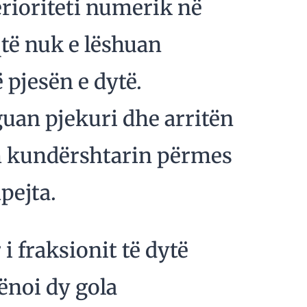
erioriteti numerik në
qtë nuk e lëshuan
ë pjesën e dytë.
guan pjekuri dhe arritën
h kundërshtarin përmes
pejta.
i fraksionit të dytë
hënoi dy gola