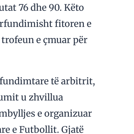
tat 76 dhe 90. Këto
rfundimisht fitoren e
trofeun e çmuar për
fundimtare të arbitrit,
umit u zhvillua
mbylljes e organizuar
e e Futbollit. Gjatë