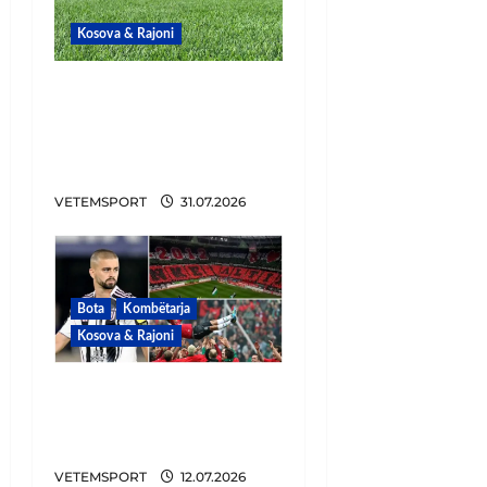
Kosova & Rajoni
“Tronditen”
kampionët, klubi
shqiptar mbetet pa
trajner
VETEMSPORT
31.07.2026
Bota
Kombëtarja
Kosova & Rajoni
Edon, shiko kush ka
qenë Altin Lala dhe
merr shembull!
VETEMSPORT
12.07.2026