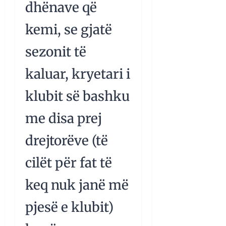
dhënave që
kemi, se gjatë
sezonit të
kaluar, kryetari i
klubit së bashku
me disa prej
drejtorëve (të
cilët për fat të
keq nuk janë më
pjesë e klubit)