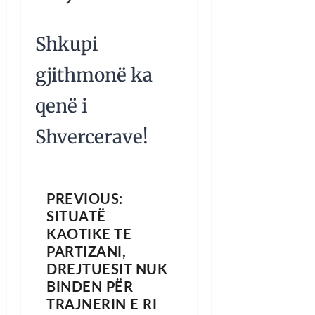
Shkupi
gjithmonë ka
qenë i
Shvercerave!
PREVIOUS:
SITUATË
KAOTIKE TE
PARTIZANI,
DREJTUESIT NUK
BINDEN PËR
TRAJNERIN E RI