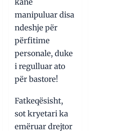
kanë
manipuluar disa
ndeshje për
përfitime
personale, duke
i regulluar ato
për bastore!
Fatkeqësisht,
sot kryetari ka
emëruar drejtor