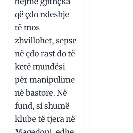
bëjmë gjithçka
që çdo ndeshje
të mos
zhvillohet, sepse
në çdo rast do të
ketë mundësi
për manipulime
në bastore. Në
fund, si shumë
klube të tjera në
Maqedoni, edhe