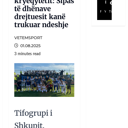
kryeqytetit: Sipas
të dhënave
Facebook
YouTube
TikTok
drejtuesit kanë
trukuar ndeshje
VETEMSPORT
01.08.2025
3 minutes read
Tifogrupi i
Shkupit,