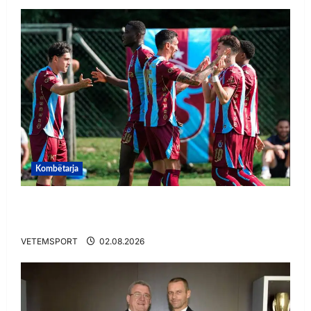
Kombëtarja
VIDEO/ Goooool Ernest Muçi! Shqiptari e nis
mbarë te Trabzonspor
VETEMSPORT
02.08.2026