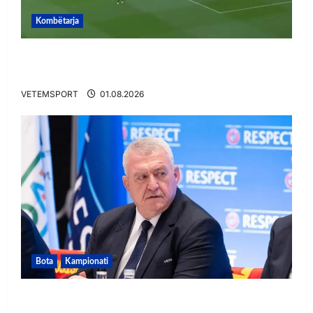
Kombëtarja
VIDEO/ Gafë qesharake dhe gol, Daku nuk
ndalet në Rusi
VETEMSPORT
01.08.2026
Bota
Kampionati
FIFA u tërhoq, reagon Duka: Do punoj