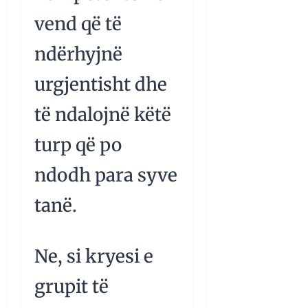
vend që të
ndërhyjnë
urgjentisht dhe
të ndalojnë këtë
turp që po
ndodh para syve
tanë.
Ne, si kryesi e
grupit të