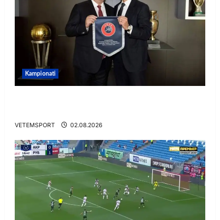
Kampionati
E BUJSHME/ Duka merr drejtimin e UEFA-s?
Zbulohen prapaskenat
VETEMSPORT
02.08.2026