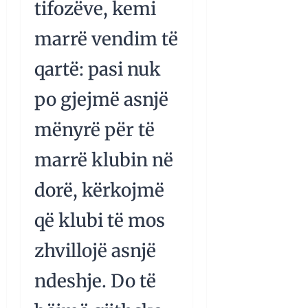
tifozëve, kemi
marrë vendim të
qartë: pasi nuk
po gjejmë asnjë
mënyrë për të
marrë klubin në
dorë, kërkojmë
që klubi të mos
zhvillojë asnjë
ndeshje. Do të