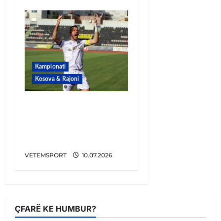
Kampionati
Kosova & Rajoni
ZYRTARE/ U largua nga
Pogradeci, Zguro
prezantohet te
kryeqytetasit
VETEMSPORT
10.07.2026
ÇFARË KE HUMBUR?