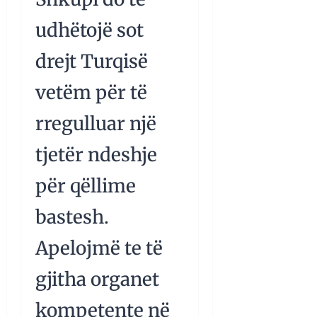
udhëtojë sot
drejt Turqisë
vetëm për të
rregulluar një
tjetër ndeshje
për qëllime
bastesh.
Apelojmë te të
gjitha organet
kompetente në