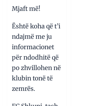
Mjaft më!
Është koha që t’i
ndajmë me ju
informacionet
për ndodhitë që
po zhvillohen në
klubin tonë të
zemrës.