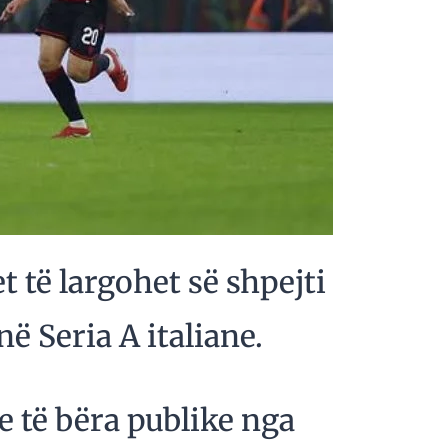
 të largohet së shpejti
ë Seria A italiane.
 të bëra publike nga