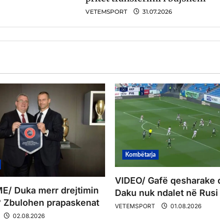
VETEMSPORT
31.07.2026
Kombëtarja
VIDEO/ Gafë qesharake 
/ Duka merr drejtimin
Daku nuk ndalet në Rusi
 Zbulohen prapaskenat
VETEMSPORT
01.08.2026
02.08.2026