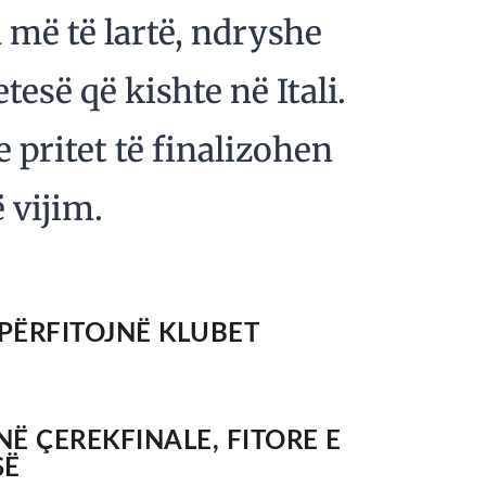
 më të lartë, ndryshe
esë që kishte në Itali.
 pritet të finalizohen
 vijim.
 PËRFITOJNË KLUBET
Ë ÇEREKFINALE, FITORE E
SË