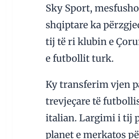
Sky Sport, mesfusho
shqiptare ka përzgje
tij të ri klubin e Çoru
e futbollit turk.
Ky transferim vjen p
trevjeçare të futboll
italian. Largimi i tij
planet e merkatos për