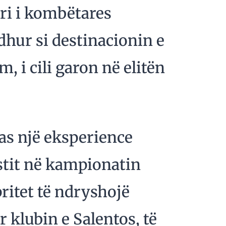
ri i kombëtares
dhur si destinacionin e
m, i cili garon në elitën
as një eksperience
istit në kampionatin
 pritet të ndryshojë
 klubin e Salentos, të