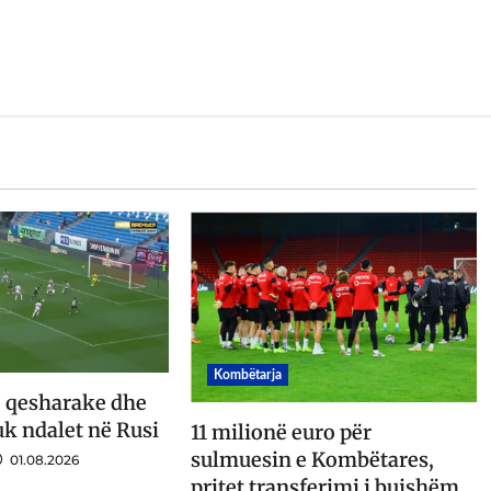
Kombëtarja
 qesharake dhe
uk ndalet në Rusi
11 milionë euro për
sulmuesin e Kombëtares,
01.08.2026
pritet transferimi i bujshëm