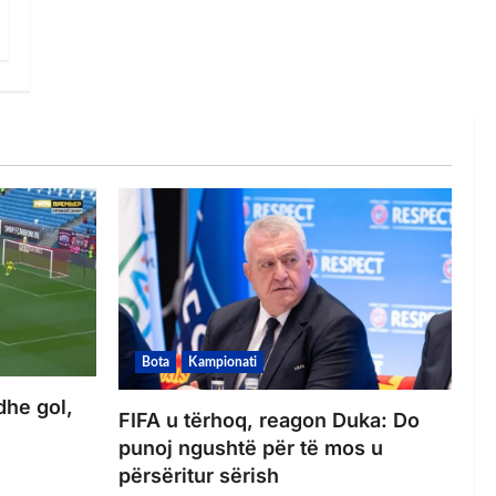
Bota
Kampionati
dhe gol,
FIFA u tërhoq, reagon Duka: Do
punoj ngushtë për të mos u
përsëritur sërish