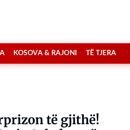
A
KOSOVA & RAJONI
TË TJERA
prizon të gjithë!