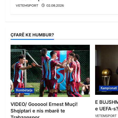
VETEMSPORT
02.08.2026
ÇFARË KE HUMBUR?
Kampionati
Kombëtarja
E BUJSHME
VIDEO/ Goooool Ernest Muçi!
e UEFA-s?
Shqiptari e nis mbarë te
VETEMSPORT
Trabzonspor