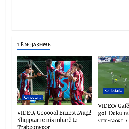
TË NGJASHME
Kombëtarja
Kombëtarja
VIDEO/ Gafë
VIDEO/ Goooool Ernest Muçi!
gol, Daku n
Shqiptari e nis mbarë te
VETEMSPORT
Trabzonspor