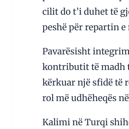
cilit do t’i duhet të
peshë për repartin e
Pavarësisht integrimi
kontributit të madh t
kërkuar një sfidë të 
rol më udhëheqës në
Kalimi në Turqi shih