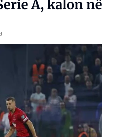
erie A, kalon në
d