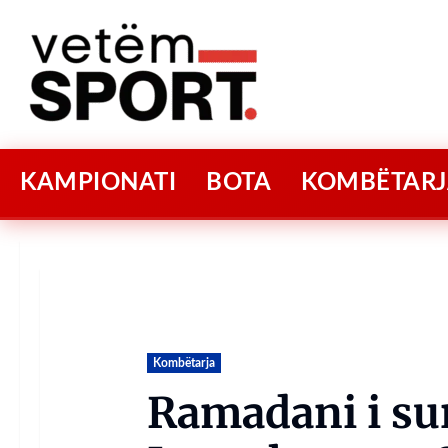
KAMPIONATI
BOTA
KOMBËTARJ
Kombëtarja
Ramadani i sur