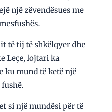
 gjejë një zëvendësues me
 mesfushës.
t të tij të shkëlqyer dhe
e Leçe, lojtari ka
re ku mund të ketë një
 fushë.
et si një mundësi për të