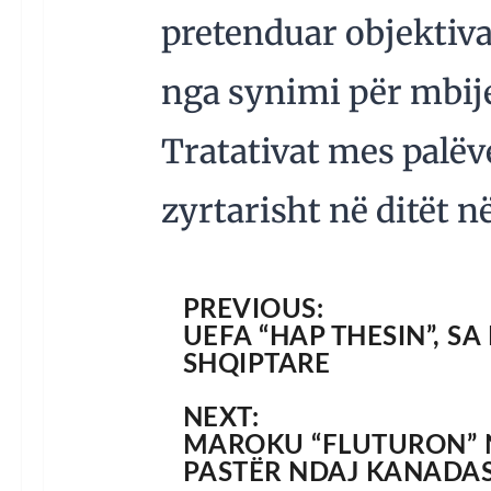
pretenduar objektiva
nga synimi për mbijet
Tratativat mes palëve
zyrtarisht në ditët në
PREVIOUS:
UEFA “HAP THESIN”, SA
SHQIPTARE
NEXT:
MAROKU “FLUTURON” N
PASTËR NDAJ KANADA