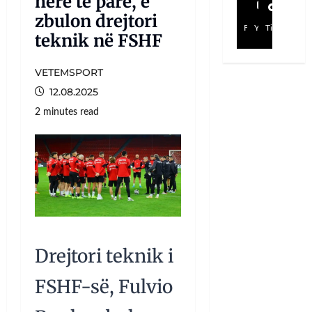
herë të parë, e
zbulon drejtori
Facebook
YouTube
TikTok
teknik në FSHF
VETEMSPORT
12.08.2025
2 minutes read
Drejtori teknik i
FSHF-së, Fulvio