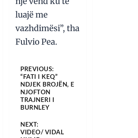
një vend ku të
luajë me
vazhdimësi”, tha
Fulvio Pea.
PREVIOUS:
“FATI I KEQ”
NDJEK BROJËN, E
NJOFTON
TRAJNERI I
BURNLEY
NEXT:
VIDEO/ VIDAL