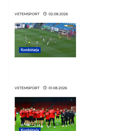
mbarë te Trabzonspor
VETEMSPORT
02.08.2026
Kombëtarja
VIDEO/ Gafë qesharake
dhe gol, Daku nuk
ndalet në Rusi
VETEMSPORT
01.08.2026
Kombëtarja