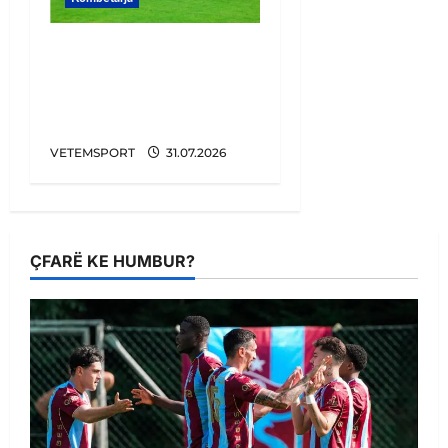
11 milionë euro për
sulmuesin e
Kombëtares, pritet
transferimi i bujshëm
VETEMSPORT
31.07.2026
ÇFARË KE HUMBUR?