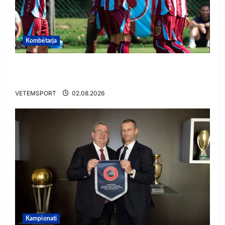
Kombëtarja
VIDEO/ Goooool Ernest Muçi! Shqiptari e nis
mbarë te Trabzonspor
VETEMSPORT
02.08.2026
Kampionati