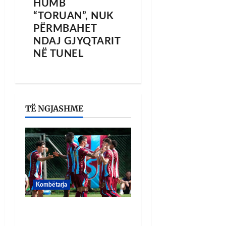
HUMB
“TORUAN”, NUK
PËRMBAHET
NDAJ GJYQTARIT
NË TUNEL
TË NGJASHME
Kombëtarja
VIDEO/ Goooool Ernest
Muçi! Shqiptari e nis