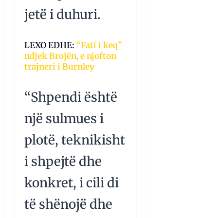
jetë i duhuri.
LEXO EDHE:
“Fati i keq”
ndjek Brojën, e njofton
trajneri i Burnley
“Shpendi është
një sulmues i
plotë, teknikisht
i shpejtë dhe
konkret, i cili di
të shënojë dhe