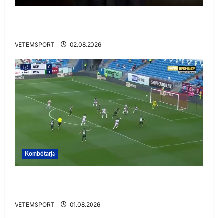
E BUJSHME/ Duka merr drejtimin e UEFA-s?
Zbulohen prapaskenat
VETEMSPORT
02.08.2026
Kombëtarja
VIDEO/ Gafë qesharake dhe gol, Daku nuk
ndalet në Rusi
VETEMSPORT
01.08.2026