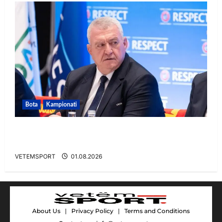
Bota
Kampionati
FIFA u tërhoq, reagon Duka: Do punoj
ngushtë për të mos u përsëritur sërish
VETEMSPORT
01.08.2026
About Us
|
Privacy Policy
|
Terms and Conditions