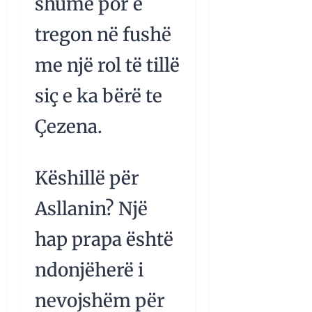
shumë por e
tregon në fushë
me një rol të tillë
siç e ka bërë te
Çezena.
Këshillë për
Asllanin? Një
hap prapa është
ndonjëherë i
nevojshëm për