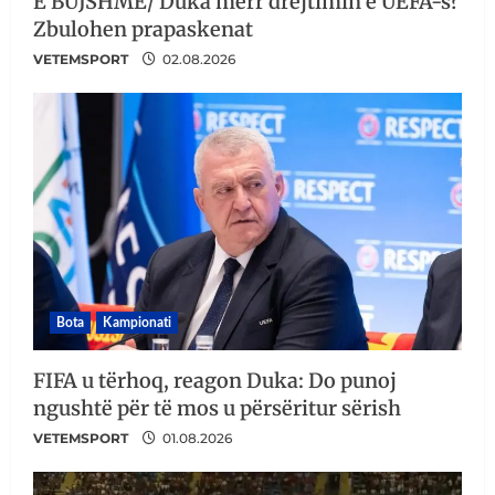
E BUJSHME/ Duka merr drejtimin e UEFA-s?
Zbulohen prapaskenat
VETEMSPORT
02.08.2026
Bota
Kampionati
FIFA u tërhoq, reagon Duka: Do punoj
ngushtë për të mos u përsëritur sërish
VETEMSPORT
01.08.2026