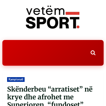
Kampionati
Skënderbeu “arratiset” në
krye dhe afrohet me
Superioren, “fundoset”