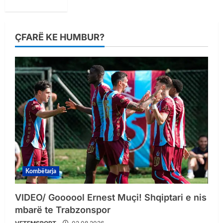
ÇFARË KE HUMBUR?
Kombëtarja
VIDEO/ Goooool Ernest Muçi! Shqiptari e nis
mbarë te Trabzonspor