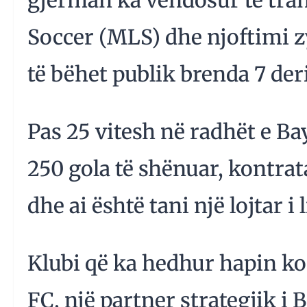
gjerman ka vendosur të tra
Soccer (MLS) dhe njoftimi zy
të bëhet publik brenda 7 deri
Pas 25 vitesh në radhët e Ba
250 gola të shënuar, kontrat
dhe ai është tani një lojtar i l
Klubi që ka hedhur hapin ko
FC, një partner strategjik i 