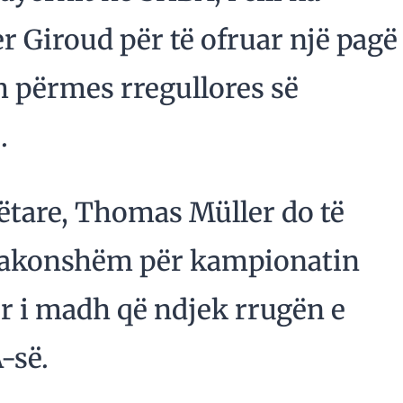
er Giroud për të ofruar një pagë
h përmes rregullores së
.
ëtare, Thomas Müller do të
tëzakonshëm për kampionatin
r i madh që ndjek rrugën e
-së.