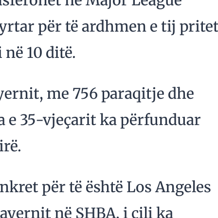
nsferohet në Major League
rtar për të ardhmen e tij prite
 në 10 ditë.
yernit, me 756 paraqitje dhe
a e 35-vjeçarit ka përfunduar
irë.
nkret për të është Los Angeles
Bayernit në SHBA, i cili ka