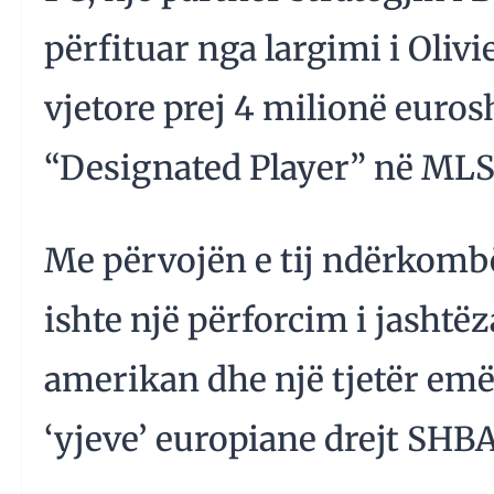
përfituar nga largimi i Olivi
vjetore prej 4 milionë euros
“Designated Player” në MLS
Me përvojën e tij ndërkomb
ishte një përforcim i jash
amerikan dhe një tjetër emë
‘yjeve’ europiane drejt SHBA