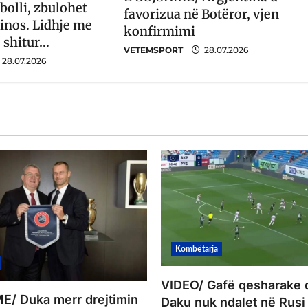
bolli, zbulohet
favorizua në Botëror, vjen
tinos. Lidhje me
konfirmimi
ë shitur…
VETEMSPORT
28.07.2026
28.07.2026
Kombëtarja
VIDEO/ Gafë qesharake 
/ Duka merr drejtimin
Daku nuk ndalet në Rusi