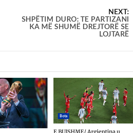
NEXT:
SHPËTIM DURO: TE PARTIZANI
KA MË SHUMË DREJTORË SE
LOJTARË
Bota
E BUJSHME/ Argjentina u