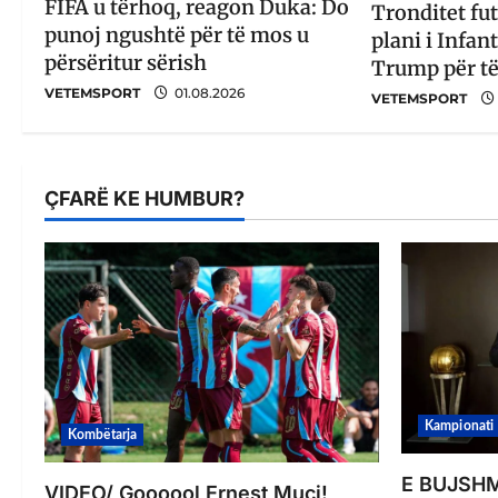
FIFA u tërhoq, reagon Duka: Do
Tronditet fut
punoj ngushtë për të mos u
plani i Infan
përsëritur sërish
Trump për t
VETEMSPORT
01.08.2026
VETEMSPORT
ÇFARË KE HUMBUR?
Kampionati
Kombëtarja
E BUJSHME
VIDEO/ Goooool Ernest Muçi!