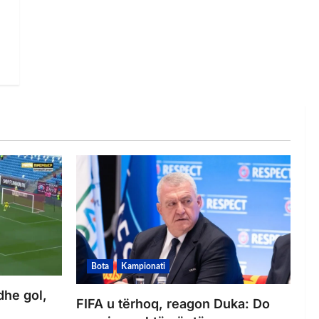
Bota
Kampionati
dhe gol,
FIFA u tërhoq, reagon Duka: Do