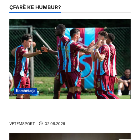
ÇFARË KE HUMBUR?
Kombëtarja
VIDEO/ Goooool Ernest Muçi! Shqiptari e nis
mbarë te Trabzonspor
VETEMSPORT
02.08.2026