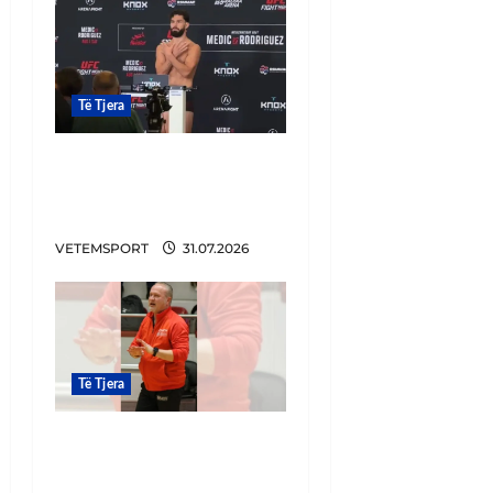
Të Tjera
Shqiponja mes
Beogradit, luftëtari
shqiptar tërbon serbët
VETEMSPORT
31.07.2026
Të Tjera
Sporti shqiptar në zi,
ndërron jetë Artan