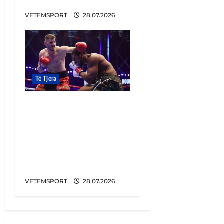
Pogoni
VETEMSPORT
28.07.2026
Të Tjera
Dyshimet e raundit të
dytë, menaxheri i
Prengës zbulon
gjithçka: Nuk e
ngrinim dot nga shtrati
para ndeshjes
VETEMSPORT
28.07.2026