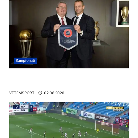
Kampionati
E BUJSHME/ Duka merr drejtimin e UEFA-s?
Zbulohen prapaskenat
VETEMSPORT
02.08.2026