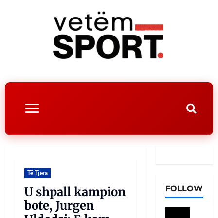
Të Tjera
FOLLOW
U shpall kampion
bote, Jurgen