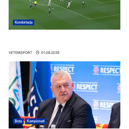
Kombëtarja
VIDEO/ Gafë qesharake dhe gol, Daku nuk
ndalet në Rusi
VETEMSPORT
01.08.2026
Bota
Kampionati