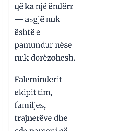
që ka një ëndërr
— asgjë nuk
është e
pamundur nëse
nuk dorëzohesh.
Faleminderit
ekipit tim,
familjes,
trajnerëve dhe
çdo personi që