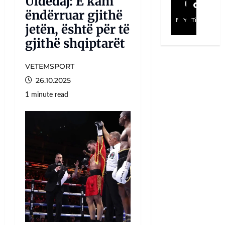
Uldedaj: E kam
ëndërruar gjithë
Facebook
YouTube
TikTok
jetën, është për të
gjithë shqiptarët
VETEMSPORT
26.10.2025
1 minute read