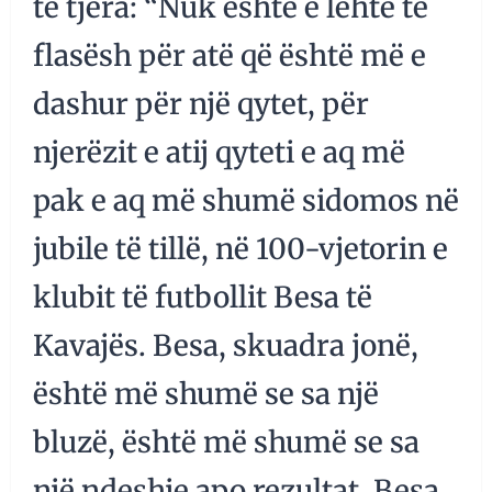
të tjera: “Nuk është e lehtë të
flasësh për atë që është më e
dashur për një qytet, për
njerëzit e atij qyteti e aq më
pak e aq më shumë sidomos në
jubile të tillë, në 100-vjetorin e
klubit të futbollit Besa të
Kavajës. Besa, skuadra jonë,
është më shumë se sa një
bluzë, është më shumë se sa
një ndeshje apo rezultat, Besa