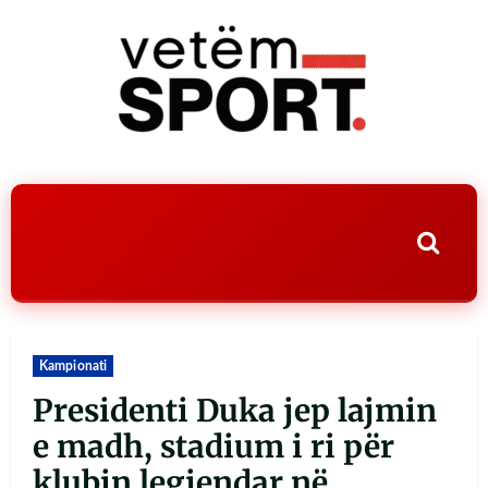
Kampionati
Presidenti Duka jep lajmin
e madh, stadium i ri për
klubin legjendar në