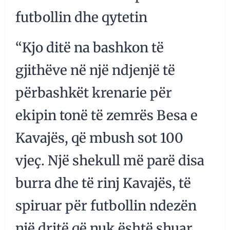
futbollin dhe qytetin
“Kjo ditë na bashkon të
gjithëve në një ndjenjë të
përbashkët krenarie për
ekipin tonë të zemrës Besa e
Kavajës, që mbush sot 100
vjeç. Një shekull më parë disa
burra dhe të rinj Kavajës, të
spiruar për futbollin ndezën
një dritë që nuk është shuar