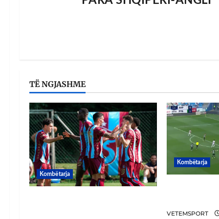
PARA SHQIPËRI-ANGLI
TË NGJASHME
Kombëtarja
Kombëtarja
VIDEO/ Gafë
VIDEO/ Goooool Ernest Muçi!
gol, Daku n
Shqiptari e nis mbarë te
VETEMSPORT