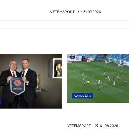
pritet transferimi i bujshëm
VETEMSPORT
31.07.2026
Kombëtarja
VIDEO/ Gafë qesharake 
/ Duka merr drejtimin
Daku nuk ndalet në Rusi
 Zbulohen prapaskenat
VETEMSPORT
01.08.2026