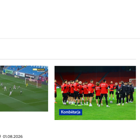
Kombëtarja
 qesharake dhe
uk ndalet në Rusi
11 milionë euro për
sulmuesin e Kombëtares,
01.08.2026