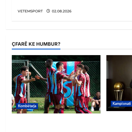
Trabzonspor
VETEMSPORT
02.08.2026
ÇFARË KE HUMBUR?
Kampionati
Kombëtarja
E BUJSHME
VIDEO/ Goooool Ernest Muçi!
e UEFA-s?
Shqiptari e nis mbarë te