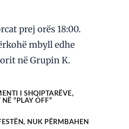
cat prej orës 18:00.
ërkohë mbyll edhe
orit në Grupin K.
ENTI I SHQIPTARËVE,
NË “PLAY OFF”
 FESTËN, NUK PËRMBAHEN