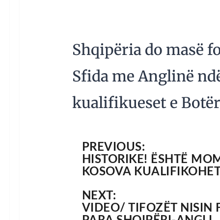
Shqipëria do masë for
Sfida me Anglinë nd
kualifikueset e Botër
PREVIOUS:
HISTORIKE! ËSHTË MOM
KOSOVA KUALIFIKOHET 
NEXT:
VIDEO/ TIFOZËT NISIN