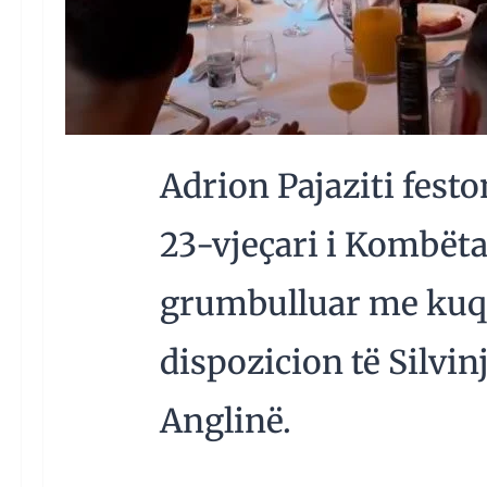
Adrion Pajaziti feston
23-vjeçari i Kombëta
grumbulluar me kuqe
dispozicion të Silvi
Anglinë.