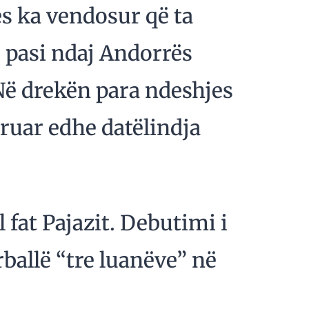
s ka vendosur që ta
, pasi ndaj Andorrës
Në drekën para ndeshjes
uruar edhe datëlindja
l fat Pajazit. Debutimi i
rballë “tre luanëve” në