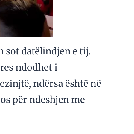
 sot datëlindjen e tij.
res ndodhet i
zinjtë, ndërsa është në
njos për ndeshjen me