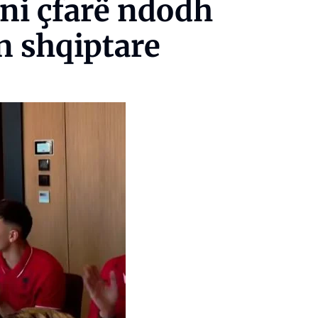
ni çfarë ndodh
 shqiptare