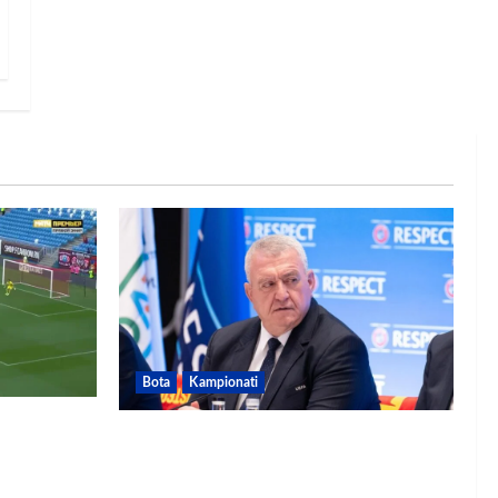
Bota
Kampionati
dhe gol,
FIFA u tërhoq, reagon Duka: Do
punoj ngushtë për të mos u
përsëritur sërish