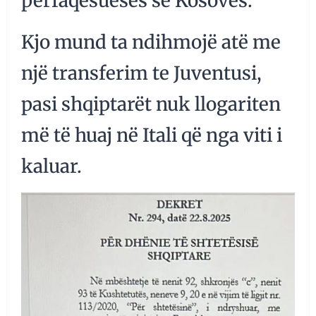
përfaqësueses së Kosovës.
Kjo mund ta ndihmojë atë me
një transferim te Juventusi,
pasi shqiptarët nuk llogariten
më të huaj në Itali që nga viti i
kaluar.