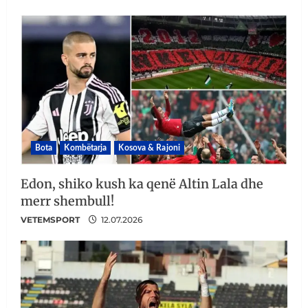
Bota
Kombëtarja
Kosova & Rajoni
Edon, shiko kush ka qenë Altin Lala dhe
merr shembull!
VETEMSPORT
12.07.2026