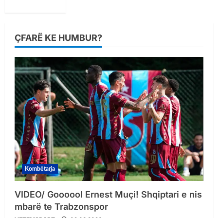
ÇFARË KE HUMBUR?
Kombëtarja
VIDEO/ Goooool Ernest Muçi! Shqiptari e nis
mbarë te Trabzonspor