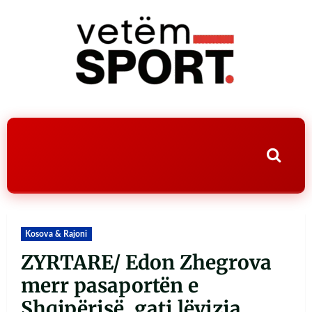
Kosova & Rajoni
ZYRTARE/ Edon Zhegrova
merr pasaportën e
Shqipërisë, gati lëvizja