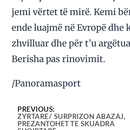
jemi vërtet të mirë. Kemi bë
ende luajmë në Evropë dhe k
zhvilluar dhe për t’u argëtu
Berisha pas rinovimit.
/Panoramasport
PREVIOUS:
ZYRTARE/ SURPRIZON ABAZAJ,
PREZANTOHET TE SKUADRA