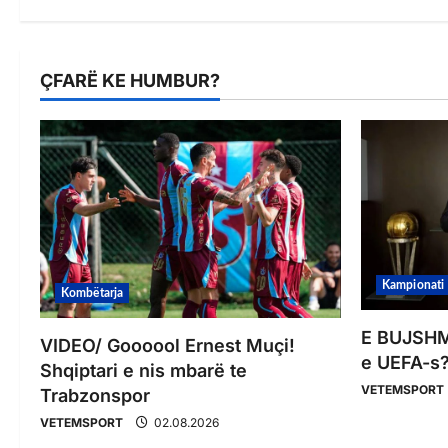
ÇFARË KE HUMBUR?
Kampionati
Kombëtarja
E BUJSHME
VIDEO/ Goooool Ernest Muçi!
e UEFA-s?
Shqiptari e nis mbarë te
VETEMSPORT
Trabzonspor
VETEMSPORT
02.08.2026