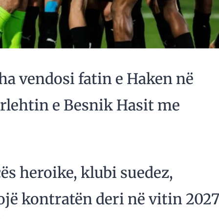
isha vendosi fatin e Haken në
rlehtin e Besnik Hasit me
s heroike, klubi suedez,
jë kontratën deri në vitin 202