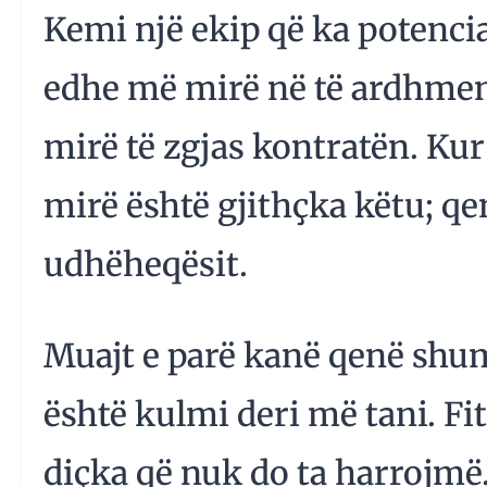
Kemi një ekip që ka potenci
edhe më mirë në të ardhmen
mirë të zgjas kontratën. Kur
mirë është gjithçka këtu; qen
udhëheqësit.
Muajt e parë kanë qenë shum
është kulmi deri më tani. Fi
diçka që nuk do ta harrojmë.