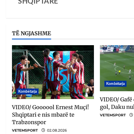
SHQIPTARE
TË NGJASHME
Kombëtarja
Kombëtarja
VIDEO/ Gafë
gol, Daku nu
VIDEO/ Goooool Ernest Muçi!
Shqiptari e nis mbarë te
VETEMSPORT
Trabzonspor
VETEMSPORT
02.08.2026