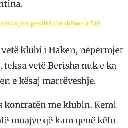
htina.
erisha pret penallti dhe shënon atë të
vetë klubi i Haken, nëpërmjet
, teksa vetë Berisha nuk e ka
jen e kësaj marrëveshje.
s kontratën me klubin. Kemi
atë muajve që kam qenë këtu.