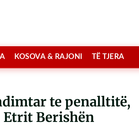
A
KOSOVA & RAJONI
TË TJERA
imtar te penalltitë,
 Etrit Berishën