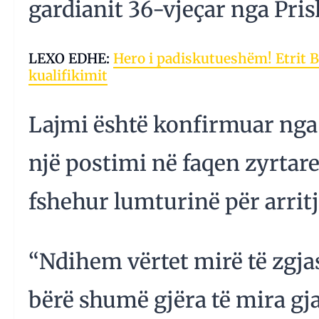
gardianit 36-vjeçar nga Pris
LEXO EDHE:
Hero i padiskutueshëm! Etrit B
kualifikimit
Lajmi është konfirmuar nga 
një postimi në faqen zyrtare
fshehur lumturinë për arrit
“Ndihem vërtet mirë të zgja
bërë shumë gjëra të mira gj