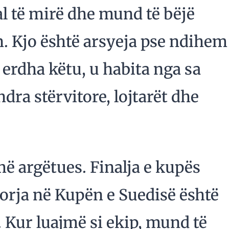
al të mirë dhe mund të bëjë
. Kjo është arsyeja pse ndihem
 erdha këtu, u habita nga sa
dra stërvitore, lojtarët dhe
ë argëtues. Finalja e kupës
torja në Kupën e Suedisë është
 Kur luajmë si ekip, mund të