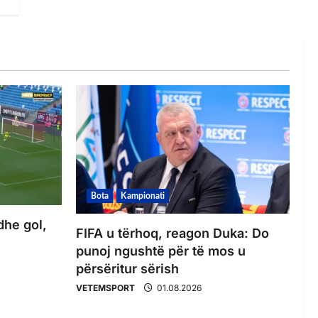
Bota
Kampionati
dhe gol,
FIFA u tërhoq, reagon Duka: Do
punoj ngushtë për të mos u
përsëritur sërish
VETEMSPORT
01.08.2026