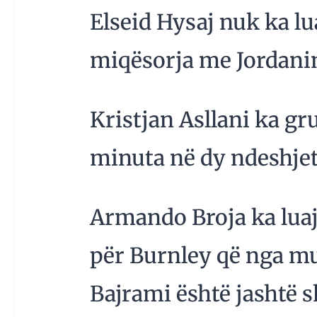
Elseid Hysaj nuk ka lu
miqësorja me Jordani
Kristjan Asllani ka g
minuta në dy ndeshjet
Armando Broja ka luaj
për Burnley që nga mu
Bajrami është jashtë 