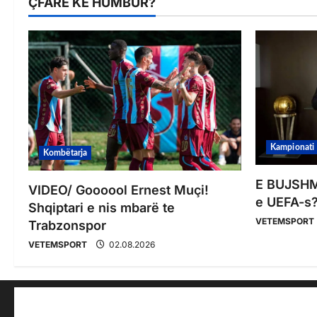
ÇFARË KE HUMBUR?
Kampionati
Kombëtarja
E BUJSHME
VIDEO/ Goooool Ernest Muçi!
e UEFA-s?
Shqiptari e nis mbarë te
VETEMSPORT
Trabzonspor
VETEMSPORT
02.08.2026