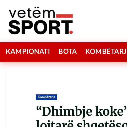
KAMPIONATI
BOTA
KOMBËTARJ
Kombëtarja
“Dhimbje koke” 
lojtarë shqetës