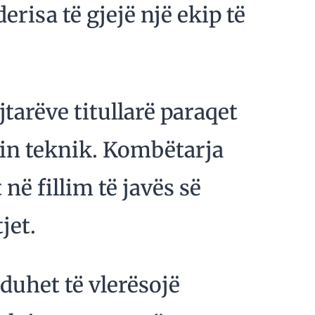
erisa të gjejë një ekip të
jtarëve titullarë paraqet
fin teknik. Kombëtarja
në fillim të javës së
jet.
 duhet të vlerësojë