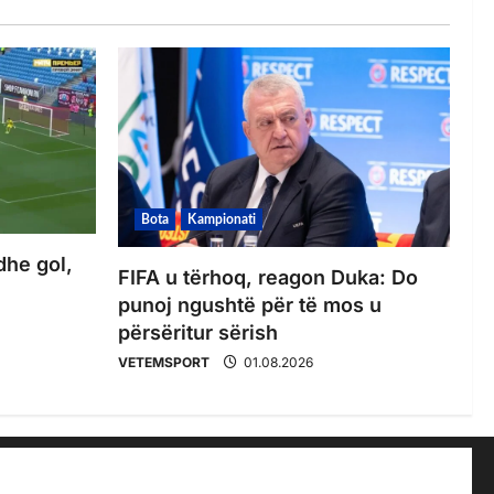
Bota
Kampionati
dhe gol,
FIFA u tërhoq, reagon Duka: Do
punoj ngushtë për të mos u
përsëritur sërish
VETEMSPORT
01.08.2026