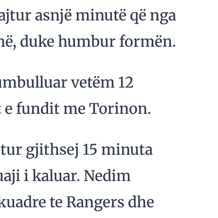
ajtur asnjë minutë që nga
në, duke humbur formën.
rumbulluar vetëm 12
 e fundit me Torinon.
tur gjithsej 15 minuta
aji i kaluar. Nedim
skuadre te Rangers dhe