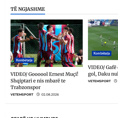
TË NGJASHME
Kombëtarja
Kombëtarja
VIDEO/ Gafë
gol, Daku nu
VIDEO/ Goooool Ernest Muçi!
Shqiptari e nis mbarë te
VETEMSPORT
Trabzonspor
VETEMSPORT
02.08.2026