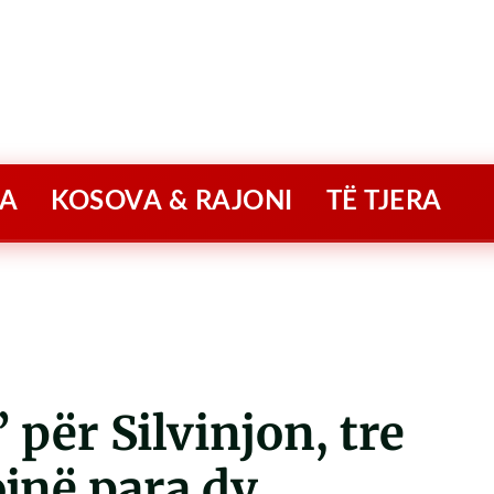
A
KOSOVA & RAJONI
TË TJERA
për Silvinjon, tre
ojnë para dy