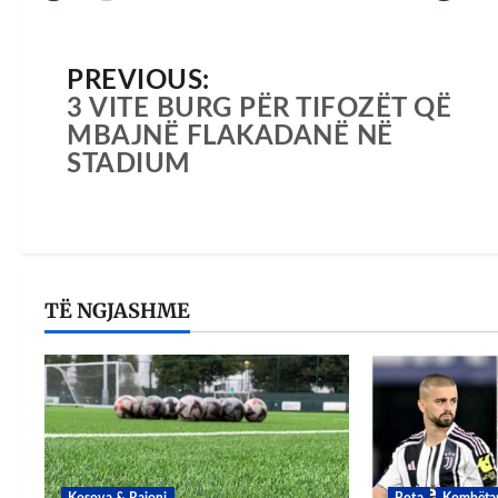
PREVIOUS:
3 VITE BURG PËR TIFOZËT QË
MBAJNË FLAKADANË NË
STADIUM
TË NGJASHME
Kosova & Rajoni