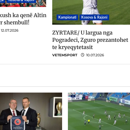
ja
Kosova & Rajoni
kush ka qenë Altin
Kampionati
Kosova & Rajoni
r shembull!
12.07.2026
ZYRTARE/ U largua nga
Pogradeci, Zguro prezantohet
te kryeqytetasit
VETEMSPORT
10.07.2026