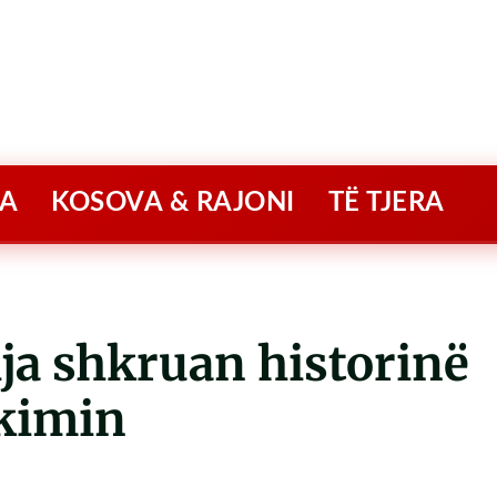
A
KOSOVA & RAJONI
TË TJERA
a shkruan historinë
ikimin