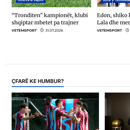
Bota
Kombëtar
“Tronditen” kampionët, klubi
Edon, shiko 
shqiptar mbetet pa trajner
Lala dhe mer
VETEMSPORT
31.07.2026
VETEMSPORT
ÇFARË KE HUMBUR?