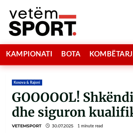
KAMPIONATI
BOTA
KOMBËTARJ
Kosova & Rajoni
GOOOOOL! Shkëndij
dhe siguron kualif
VETEMSPORT
30.07.2025
1 minute read