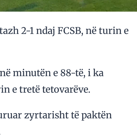
azh 2-1 ndaj FCSB, në turin e
në minutën e 88-të, i ka
in e tretë tetovarëve.
uruar zyrtarisht të paktën
.